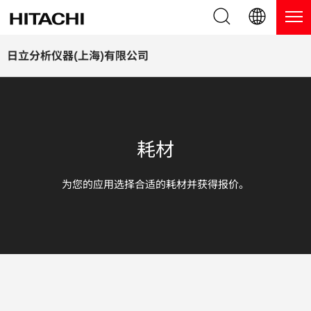
产品系列
English (EN)
日立分析仪器(上海)有限公司
Deutsch (DE)
产品
为什么选择日立分析仪器？
簡体字 (ZH)
手持式 XRF / LIBS 光谱仪
博客，新闻及活动
耗材
日本語 (JP)
台式 XRF 光谱仪
博客
服务
为您的应用选择合适的耗材并获得报价。
镀层测厚仪
新闻
服务
联系我们
直读光谱仪
活动
服务产品
热分析仪
网络讲堂
保修注册
应用
在线演示
常见问题