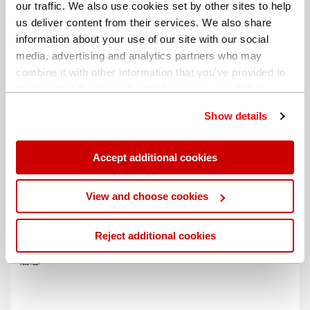
our traffic. We also use cookies set by other sites to help
us deliver content from their services. We also share
information about your use of our site with our social
media, advertising and analytics partners who may
combine it with other information that you’ve provided to
them or that they’ve collected from your use of their
services. You can find out more about our
cookie
Show details
policy
. Read our full
privacy policy
.
Accept additional cookies
不同的帐单地址
View and choose cookies
Reject additional cookies