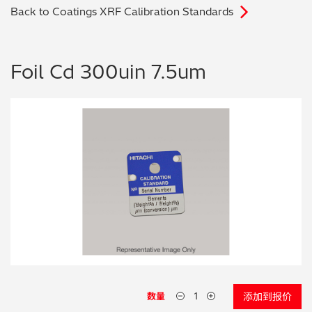
Back to Coatings XRF Calibration Standards
电子行业
教程视频
环境监测
订购耗材和配件
Foil Cd 300uin 7.5um
化工品
机械工程
金属表面处理 / 电镀 / 涂层分析
金属生产 / 铸造厂
采矿与勘探
石化产品与燃料
材料可靠性鉴定
数量
添加到报价