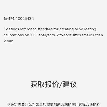
贵金属 / 珠宝饰品
备件号: 10025434
QA/QC (质量保证 / 质量控制)
Coatings reference standard for creating or validating
合规性筛选 (RoHS/wee/ELV)
calibrations on XRF analyzers with spot sizes smaller than
2 mm
废金属回收
考古
聚合物和塑料
制药
获取报价/建议
食品
电池
不确定需要什么？如果您需要帮助为您的应用选择合适的耗