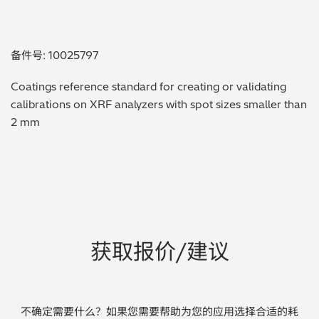
贵金属 / 珠宝饰品
备件号: 10025797
QA/QC (质量保证 / 质量控制)
Coatings reference standard for creating or validating
合规性筛选 (RoHS/wee/ELV)
calibrations on XRF analyzers with spot sizes smaller than
2 mm
废金属回收
考古
聚合物和塑料
制药
获取报价/建议
食品
电池
不确定需要什么？如果您需要帮助为您的应用选择合适的耗