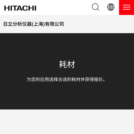
产品系列
English (EN)
日立分析仪器(上海)有限公司
Deutsch (DE)
产品
为什么选择日立分析仪器？
簡体字 (ZH)
手持式 XRF / LIBS 光谱仪
博客，新闻及活动
耗材
日本語 (JP)
台式 XRF 光谱仪
博客
服务
为您的应用选择合适的耗材并获得报价。
镀层测厚仪
新闻
服务
联系我们
直读光谱仪
活动
服务产品
热分析仪
网络讲堂
保修注册
应用
在线演示
常见问题