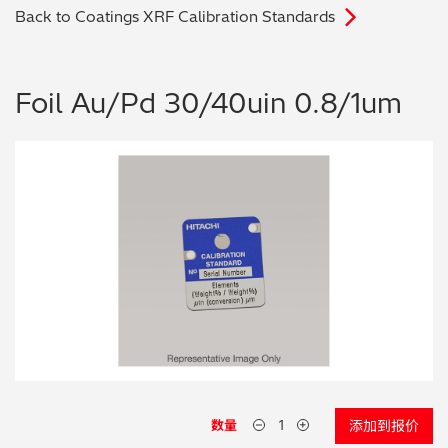
Back to Coatings XRF Calibration Standards
电子行业
教程视频
环境监测
订购耗材和配件
Foil Au/Pd 30/40uin 0.8/1um
化工品
机械工程
金属表面处理 / 电镀 / 涂层分析
金属生产 / 铸造厂
采矿与勘探
石化产品与燃料
材料可靠性鉴定
数量
添加到报价