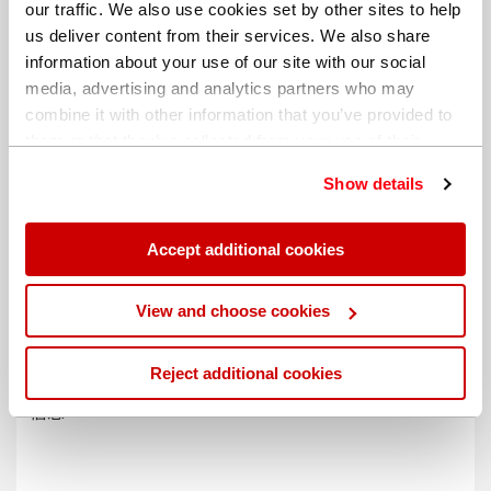
our traffic. We also use cookies set by other sites to help
us deliver content from their services. We also share
information about your use of our site with our social
media, advertising and analytics partners who may
combine it with other information that you’ve provided to
them or that they’ve collected from your use of their
services. You can find out more about our
cookie
Show details
policy
. Read our full
privacy policy
.
Accept additional cookies
不同的帐单地址
View and choose cookies
Reject additional cookies