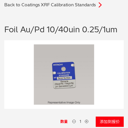
Back to Coatings XRF Calibration Standards
电子行业
教程视频
环境监测
订购耗材和配件
Foil Au/Pd 10/40uin 0.25/1um
化工品
机械工程
金属表面处理 / 电镀 / 涂层分析
金属生产 / 铸造厂
采矿与勘探
石化产品与燃料
材料可靠性鉴定
数量
添加到报价