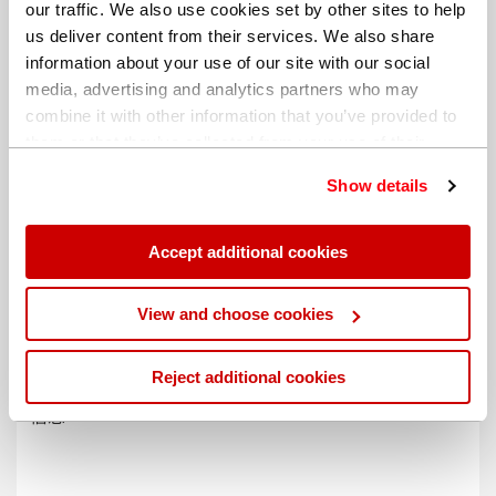
our traffic. We also use cookies set by other sites to help
us deliver content from their services. We also share
information about your use of our site with our social
media, advertising and analytics partners who may
combine it with other information that you’ve provided to
them or that they’ve collected from your use of their
services. You can find out more about our
cookie
Show details
policy
. Read our full
privacy policy
.
Accept additional cookies
不同的帐单地址
View and choose cookies
Reject additional cookies