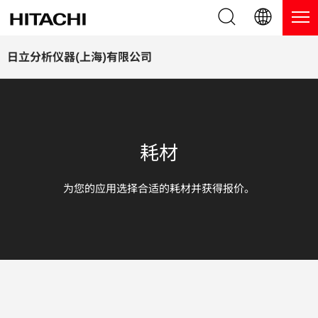
产品系列
English (EN)
日立分析仪器(上海)有限公司
Deutsch (DE)
产品
为什么选择日立分析仪器？
簡体字 (ZH)
手持式 XRF / LIBS 光谱仪
博客，新闻及活动
耗材
日本語 (JP)
台式 XRF 光谱仪
博客
服务
为您的应用选择合适的耗材并获得报价。
镀层测厚仪
新闻
服务
联系我们
直读光谱仪
活动
服务产品
热分析仪
网络讲堂
保修注册
应用
在线演示
常见问题