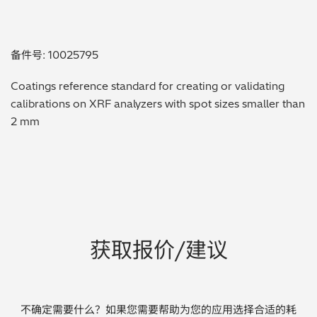
贵金属 / 珠宝饰品
备件号: 10025795
QA/QC (质量保证 / 质量控制)
Coatings reference standard for creating or validating
合规性筛选 (RoHS/wee/ELV)
calibrations on XRF analyzers with spot sizes smaller than
2 mm
废金属回收
考古
聚合物和塑料
制药
获取报价/建议
食品
电池
不确定需要什么？如果您需要帮助为您的应用选择合适的耗