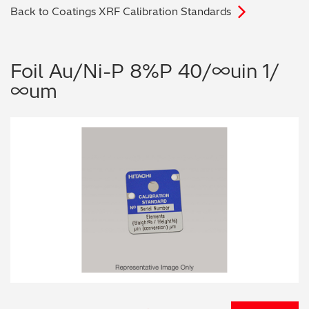
Back to Coatings XRF Calibration Standards
电子行业
教程视频
环境监测
订购耗材和配件
Foil Au/Ni-P 8%P 40/∞uin 1/
∞um
化工品
机械工程
金属表面处理 / 电镀 / 涂层分析
金属生产 / 铸造厂
采矿与勘探
石化产品与燃料
材料可靠性鉴定