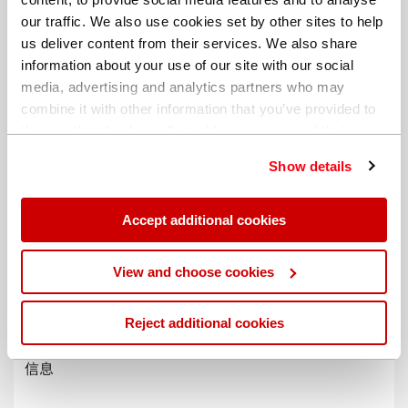
our traffic. We also use cookies set by other sites to help
us deliver content from their services. We also share
information about your use of our site with our social
media, advertising and analytics partners who may
combine it with other information that you’ve provided to
them or that they’ve collected from your use of their
services. You can find out more about our
cookie
Show details
policy
. Read our full
privacy policy
.
Accept additional cookies
不同的帐单地址
View and choose cookies
Reject additional cookies