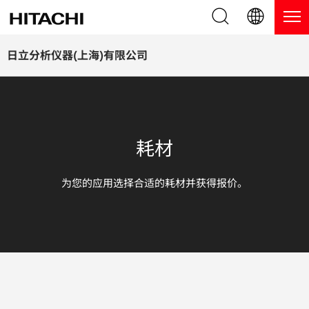
产品系列
English (EN)
日立分析仪器(上海)有限公司
Deutsch (DE)
产品
为什么选择日立分析仪器？
簡体字 (ZH)
手持式 XRF / LIBS 光谱仪
博客，新闻及活动
耗材
日本語 (JP)
台式 XRF 光谱仪
博客
服务
为您的应用选择合适的耗材并获得报价。
镀层测厚仪
新闻
服务
联系我们
直读光谱仪
活动
服务产品
热分析仪
网络讲堂
保修注册
应用
在线演示
常见问题