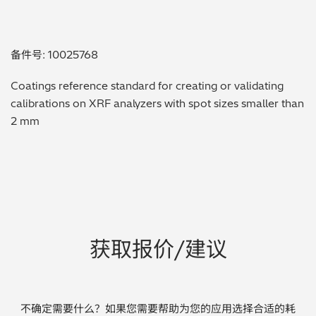
贵金属 / 珠宝饰品
备件号: 10025768
QA/QC (质量保证 / 质量控制)
Coatings reference standard for creating or validating
合规性筛选 (RoHS/wee/ELV)
calibrations on XRF analyzers with spot sizes smaller than
2 mm
废金属回收
考古
聚合物和塑料
制药
获取报价/建议
食品
电池
不确定需要什么？如果您需要帮助为您的应用选择合适的耗