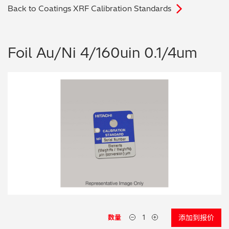
Back to Coatings XRF Calibration Standards
电子行业
教程视频
环境监测
订购耗材和配件
Foil Au/Ni 4/160uin 0.1/4um
化工品
机械工程
金属表面处理 / 电镀 / 涂层分析
金属生产 / 铸造厂
采矿与勘探
石化产品与燃料
材料可靠性鉴定
数量
添加到报价