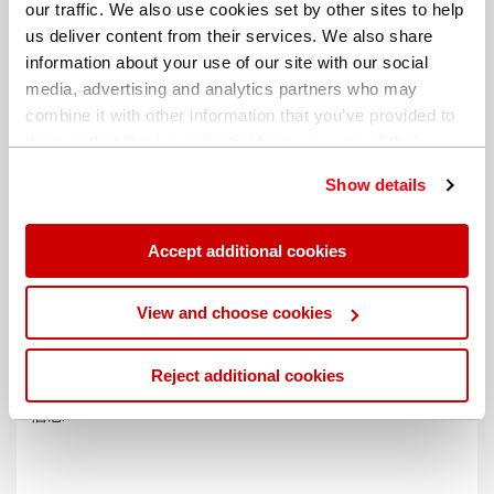
our traffic. We also use cookies set by other sites to help
us deliver content from their services. We also share
information about your use of our site with our social
media, advertising and analytics partners who may
combine it with other information that you’ve provided to
them or that they’ve collected from your use of their
services. You can find out more about our
cookie
Show details
policy
. Read our full
privacy policy
.
Accept additional cookies
不同的帐单地址
View and choose cookies
Reject additional cookies