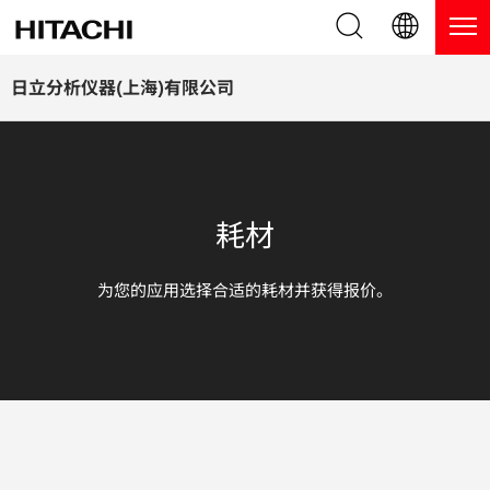
产品系列
English (EN)
日立分析仪器(上海)有限公司
Deutsch (DE)
产品
为什么选择日立分析仪器？
簡体字 (ZH)
手持式 XRF / LIBS 光谱仪
博客，新闻及活动
耗材
日本語 (JP)
台式 XRF 光谱仪
博客
服务
为您的应用选择合适的耗材并获得报价。
镀层测厚仪
新闻
服务
联系我们
直读光谱仪
活动
服务产品
热分析仪
网络讲堂
保修注册
应用
在线演示
常见问题