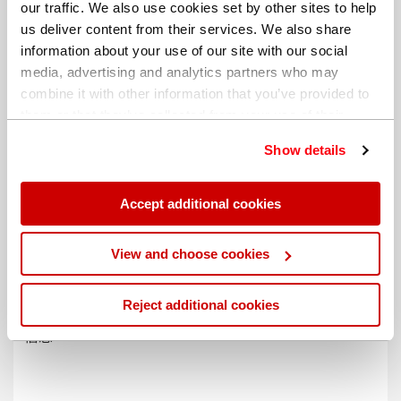
our traffic. We also use cookies set by other sites to help
us deliver content from their services. We also share
information about your use of our site with our social
media, advertising and analytics partners who may
combine it with other information that you’ve provided to
them or that they’ve collected from your use of their
services. You can find out more about our
cookie
Show details
policy
. Read our full
privacy policy
.
Accept additional cookies
不同的帐单地址
View and choose cookies
Reject additional cookies