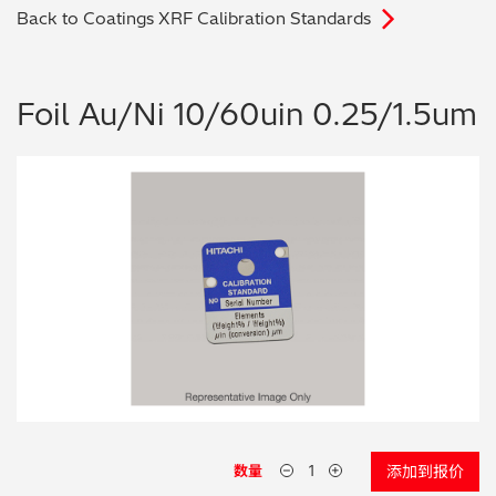
Back to Coatings XRF Calibration Standards
电子行业
教程视频
环境监测
订购耗材和配件
Foil Au/Ni 10/60uin 0.25/1.5um
化工品
机械工程
金属表面处理 / 电镀 / 涂层分析
金属生产 / 铸造厂
采矿与勘探
石化产品与燃料
材料可靠性鉴定
数量
添加到报价