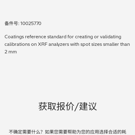
贵金属 / 珠宝饰品
备件号: 10025770
QA/QC (质量保证 / 质量控制)
Coatings reference standard for creating or validating
合规性筛选 (RoHS/wee/ELV)
calibrations on XRF analyzers with spot sizes smaller than
2 mm
废金属回收
考古
聚合物和塑料
制药
获取报价/建议
食品
电池
不确定需要什么？如果您需要帮助为您的应用选择合适的耗