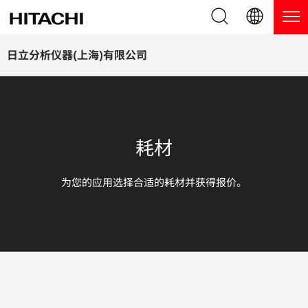
产品系列
English (EN)
日立分析仪器(上海)有限公司
Deutsch (DE)
产品
为什么选择日立分析仪器？
簡体字 (ZH)
手持式 XRF / LIBS 光谱仪
博客，新闻及活动
耗材
日本語 (JP)
台式 XRF 光谱仪
博客
服务
为您的应用选择合适的耗材并获得报价。
镀层测厚仪
新闻
服务
联系我们
直读光谱仪
活动
服务产品
热分析仪
网络讲堂
保修注册
应用
在线演示
常见问题