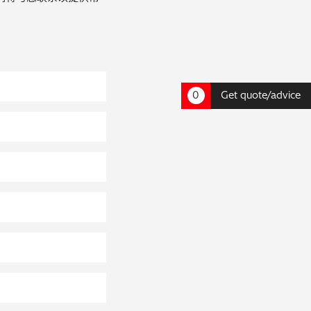
0
Get quote/advice