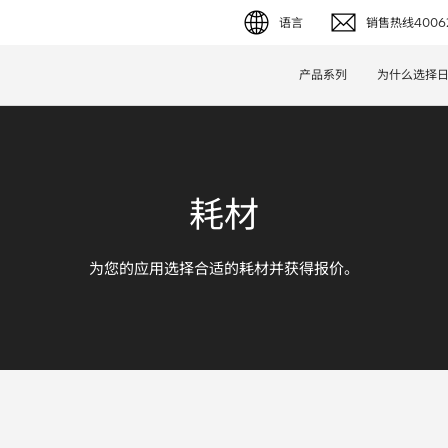
语言
销售热线40062
English (EN)
产品系列
为什么选择
Deutsch (DE)
简体字 (ZH)
耗材
日本語 (JP)
为您的应用选择合适的耗材并获得报价。