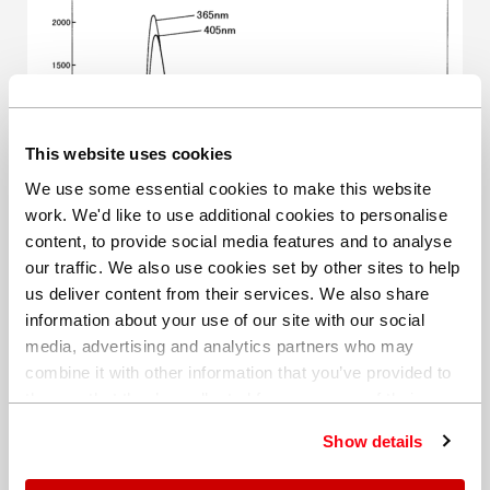
This website uses cookies
We use some essential cookies to make this website
work. We'd like to use additional cookies to personalise
content, to provide social media features and to analyse
our traffic. We also use cookies set by other sites to help
图4：不同照射波长下的干膜DSC曲线 照射强度：5mW/cm² 测量温
us deliver content from their services. We also share
度：25 ℃
information about your use of our site with our social
media, advertising and analytics partners who may
在不同温度下执行的DSC测量结果如图5所示。结果表明，
combine it with other information that you’ve provided to
较高测量温度会增大热流，并提高聚合反应速率。
them or that they’ve collected from your use of their
services. You can find out more about our
cookie
Show details
policy
. Read our full
privacy policy
.