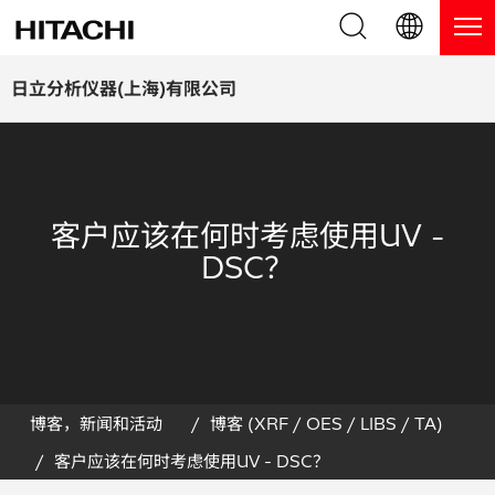
产品系列
English (EN)
日立分析仪器(上海)有限公司
Deutsch (DE)
产品
为什么选择日立分析仪器？
簡体字 (ZH)
手持式 XRF / LIBS 光谱仪
博客，新闻及活动
客户应该在何时考虑使用UV -
日本語 (JP)
台式 XRF 光谱仪
博客
服务
DSC？
镀层测厚仪
新闻
服务
联系我们
直读光谱仪
活动
服务产品
热分析仪
网络讲堂
保修注册
博客，新闻和活动
博客 (XRF / OES / LIBS / TA)
客户应该在何时考虑使用UV - DSC？
应用
在线演示
常见问题