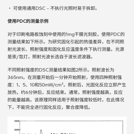
・ 可使用通用DSC – 不执行光照时易于拆卸。
使用
PDC
的测量示例
对于印刷电路板蚀刻中使用的1mg干膜光刻胶，使用PDC的
测量结果如下所示。为研究固化引起的热值差异，在不同照
射光波长、照射强度和固化反应温度条件下执行测量。光源
是汞/氙灯，照射光波长选自于波长滤波器。
不同照射强度的DSC测量结果如图2所示。照射波长为
365nm。在测量开始后一分钟开始照射，使用四种照射强
度：1、5、10和50mW/cm²。照射后，光固化反应立即产生
放热，约6分钟后，反应结束。通常，照射强度越高，反应
的能量越高。该原理同样适用于照射强度较低时，在此情况
下，不能完全进行固化反应，聚合度降低。