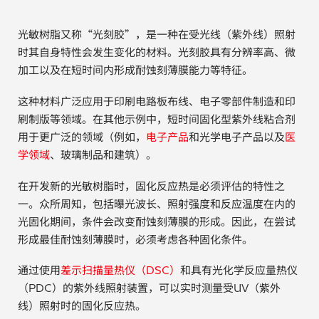
电子行业
教程视频
光敏树脂又称“光刻胶”，是一种在受光线（紫外线）照射
时其自身特性会发生变化的材料。光刻胶具有分辨率高、微
环境监测
订购耗材和配件
加工以及在短时间内形成耐蚀刻薄膜能力等特征。
化工品
这种材料广泛应用于印刷电路板布线、电子零部件制造和印
刷制版等领域。在其他示例中，短时间固化型紫外线粘合剂
机械工程
用于更广泛的领域（例如，
电子产品
和光学电子产品以及
医
学领域
、玻璃制品和建筑）。
金属表面处理 / 电镀 / 涂层分析
在开发新的光敏树脂时，固化反应热是必须评估的特性之
金属生产 / 铸造厂
一。众所周知，包括曝光波长、照射强度和反应温度在内的
光固化期间，条件会改变耐蚀刻薄膜的形成。因此，在尝试
采矿与勘探
形成最佳耐蚀刻薄膜时，必须考虑各种固化条件。
石化产品与燃料
通过使用
差示扫描量热仪（DSC）
和具有光化学反应量热仪
（PDC）的紫外线照射装置，可以实时测量受UV（紫外
材料可靠性鉴定
线）照射时的固化反应热。