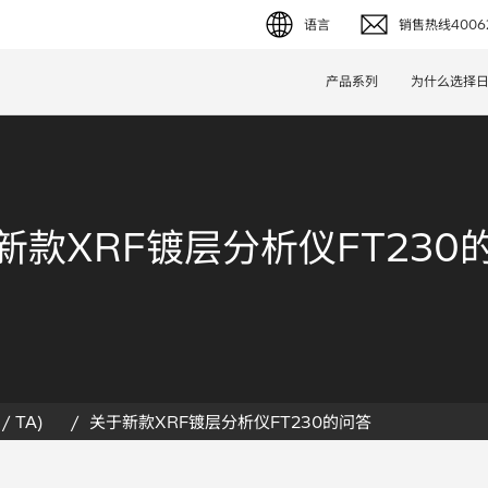
语言
销售热线40062
English (EN)
产品系列
为什么选择
Deutsch (DE)
简体字 (ZH)
日本語 (JP)
新款XRF镀层分析仪FT230
/ TA)
关于新款XRF镀层分析仪FT230的问答