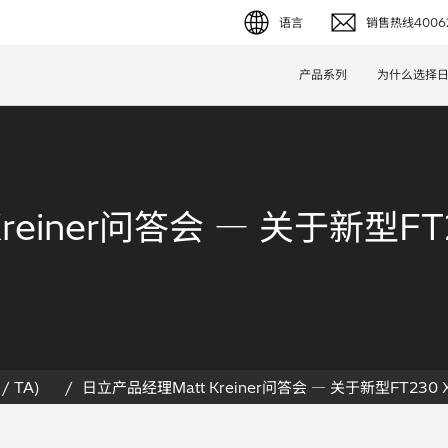
语言
销售热线40062
English (EN)
产品系列
为什么选择
Deutsch (DE)
简体字 (ZH)
日本語 (JP)
reiner问答会 — 关于新型F
/ TA)
日立产品经理Matt Kreiner问答会 — 关于新型FT23