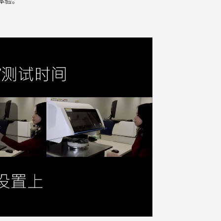
体验。
Play Video