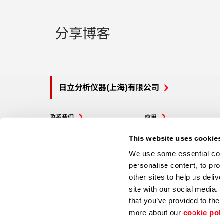
分享博客
日立分析仪器(上海)有限公司
联系我们
应用
服务
博客
This website uses cookie
We use some essential cook
产品
活动
personalise content, to pr
other sites to help us deli
site with our social media
that you’ve provided to the
more about our
cookie po
Hitachi Global Website