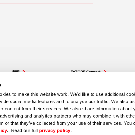
新闻
ExTOPE Connect
下载
日立高新技术在全球
s
ies to make this website work. We'd like to use additional cook
Distributor Extranet
ovide social media features and to analyse our traffic. We also u
ver content from their services. We also share information about 
, advertising and analytics partners who may combine it with othe
m or that they’ve collected from your use of their services. You 
licy
. Read our full
privacy policy
.