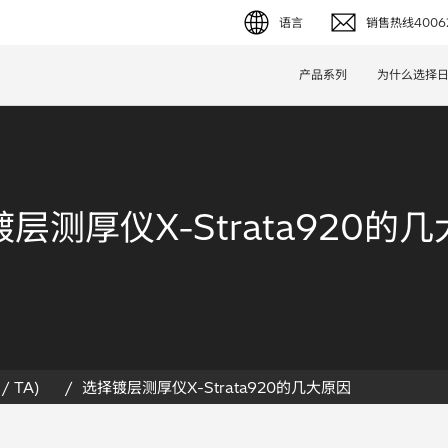
语言
销售热线40062
English (EN)
产品系列
为什么选择
Deutsch (DE)
简体字 (ZH)
日本語 (JP)
层测厚仪X-Strata920的
/ TA)
选择镀层测厚仪X-Strata920的几大原因