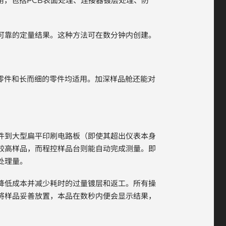
种应用，包括PCB表面处理、连接器镀层处理、防
。
可靠的定量结果。这种方法可在数分钟内创建。
小型零件和长而细的零件均适用。加深样品舱还能对
件到大型扁平印刷电路板（即使其超出仪表本身
较高样品，而程控样品台则能自动完成测量。即
处理量。
降低成本并减少耗时的过量镀层和返工。所有操
将样品妥善放置，本品在数秒内便会显示结果，