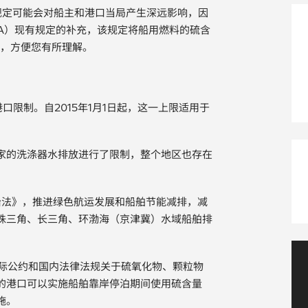
限规定可能会对船主和港口当局产生深远影响，因
A）现有规定的补充，该规定将船用燃料的硫含
导，方便您有所理解。
口限制。自2015年1月1日起，这一上限适用于
家的洗涤器水排放进行了限制，整个地区也存在
治法》，推进绿色航运发展和船舶节能减排，减
珠三角、长三角、环渤海（京津冀）水域船舶排
行国际公约和国内法律法规关于硫氧化物、颗粒物
的港口可以实施船舶靠岸停泊期间使用硫含量
施。