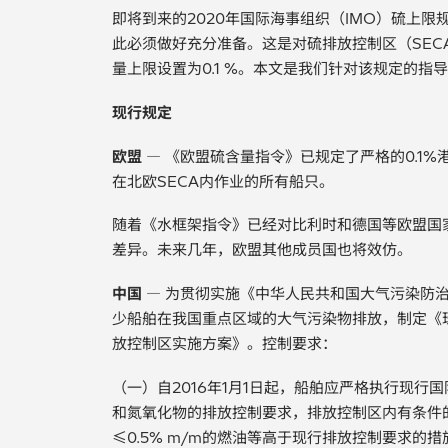
即将到来的2020年国际海事组织（IMO）硫上
此必须做好充分准备。这是对硫排放控制区（SEC
量上限设置为0.1 %。本文是我们针对该规定的指
现行规定
欧盟
— 《欧盟硫含量指令》已规定了严格的0.1%港
在北欧SECA内作业的所有船只。
随着《水框架指令》已经对比利时和德国等欧盟国
差异。未来几年，欧盟其他成员国也将效仿。
中国
— 为贯彻实施《中华人民共和国大气污染防
少船舶在我国重点区域的大气污染物排放，制定《
放控制区实施方案》。控制要求：
（一）自2016年1月1日起，船舶应严格执行现
和氮氧化物的排放控制要求，排放控制区内有条件
≤0.5% m/m的燃油等高于现行排放控制要求的措