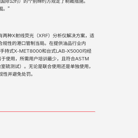
染国际公约）的个别缔约方规定了制裁措施。
国。”
两种X射线荧光（XRF）分析仪解决方案，适
合规性的港口管制当局。在提供油品行业内
式X-MET8000和台式LAB-X5000均经
易于使用，所需用户培训最少，且符合ASTM
用于实验室硫测试）。无论是联合使用还是单独使用，
规性并避免处罚。