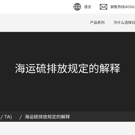
语言
销售热线40062
English (EN)
产品系列
为什么选择
Deutsch (DE)
简体字 (ZH)
日本語 (JP)
海运硫排放规定的解释
/ TA)
海运硫排放规定的解释