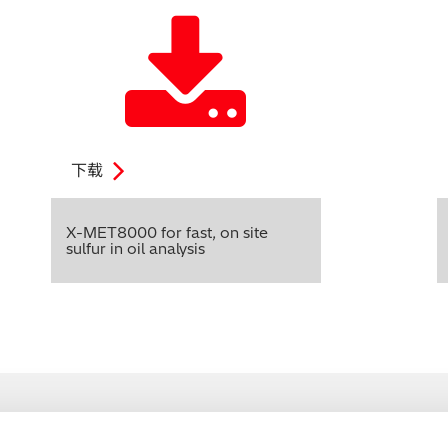
下载
X-MET8000 for fast, on site
sulfur in oil analysis