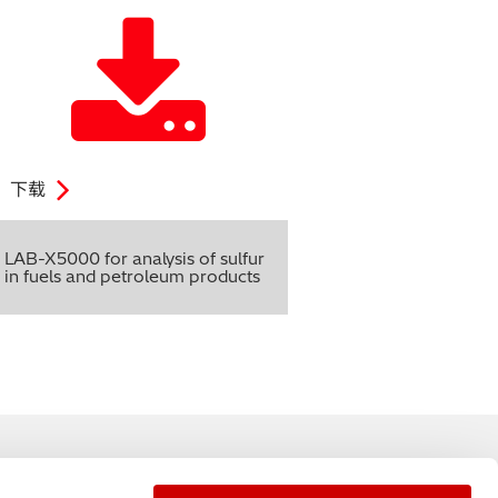
下载
LAB-X5000 for analysis of sulfur
in fuels and petroleum products