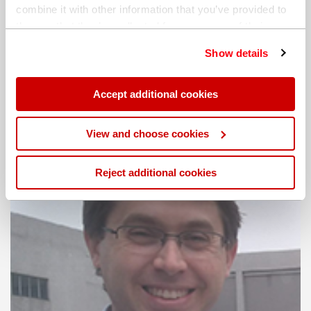
combine it with other information that you’ve provided to
them or that they’ve collected from your use of their
services. You can find out more about our
cookie
Show details
policy
. Read our full
privacy policy
.
Americas
Accept additional cookies
View and choose cookies
Reject additional cookies