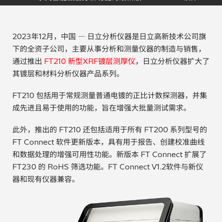
电子行业
教程视频
2023年12月，中国 — 日立分析仪器是日立高新技术公司旗
环境监测
订购耗材和配件
下的全资子公司，主要从事分析和测量仪器的制造与销售，
通过推出
FT210 新型XRF镀层测厚仪
，日立分析仪器扩大了
化工品
其镀层和材料分析仪器产品系列。
机械工程
FT210 包括用于常规测量普通电镀的正比计数探测器，并集
成先进且易于使用的功能，旨在增强大批量测试需求。
金属表面处理 / 电镀 / 涂层分析
此外，推出的 FT210 还包括适用于所有 FT200 系列型号的
金属生产 / 铸造厂
FT Connect 软件更新版本，具有用于报告、创建校准曲线
和数据处理的增强可用性功能。新版本 FT Connect 扩展了
采矿与勘探
FT230 的 RoHS 筛选功能。FT Connect V1.2软件与新仪
器和现有仪器兼容。
石化产品与燃料
材料可靠性鉴定