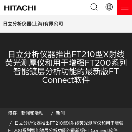
产品系列
English (EN)
日立分析仪器(上海)有限公司
Deutsch (DE)
产品
为什么选择日立分析仪器？
簡体字 (ZH)
手持式 XRF / LIBS 光谱仪
日立分析仪器推出FT210型X射线
博客，新闻及活动
荧光测厚仪和用于增强FT200系列
日本語 (JP)
台式 XRF 光谱仪
博客
服务
智能镀层分析功能的最新版FT
Connect软件
镀层测厚仪
新闻
服务
联系我们
直读光谱仪
活动
服务产品
热分析仪
网络讲堂
保修注册
博客，新闻和活动
新闻
日立分析仪器推出FT210型X射线荧光测厚仪和用于增强
应用
在线演示
常见问题
FT200系列智能镀层分析功能的最新版FT Connect软件