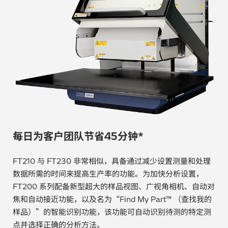
贵金属 / 珠宝饰品
QA/QC (质量保证 / 质量控制)
合规性筛选 (RoHS/wee/ELV)
废金属回收
考古
每日为客户团队节省45分钟*
聚合物和塑料
FT210 与 FT230 非常相似，具备通过减少设置测量和处理
制药
数据所需的时间来提高生产率的功能。为加快分析设置，
FT200 系列配备新型超大的样品视图、广视角相机、自动对
食品
焦和自动接近功能，以及名为“Find My Part™ （查找我的
样品）”的智能识别功能，该功能可自动识别待测的特定测
电池
点并选择正确的分析方法。