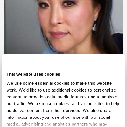
This website uses cookies
We use some essential cookies to make this website
work. We'd like to use additional cookies to personalise
Jin-Joo Kim
content, to provide social media features and to analyse
our traffic. We also use cookies set by other sites to help
Marketing Communications Manager | Region:
EMEA
us deliver content from their services. We also share
information about your use of our site with our social
media, advertising and analytics partners who may