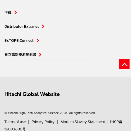
下载
Distributor Extranet
ExTOPE Connect
日立高新技术在全球
Hitachi Global Website
© Hitachi High-Tech Analytical Science 2026. All rights reserved.
|
|
|
Terms of use
Privacy Policy
Modern Slavery Statement
沪ICP备
15003606号