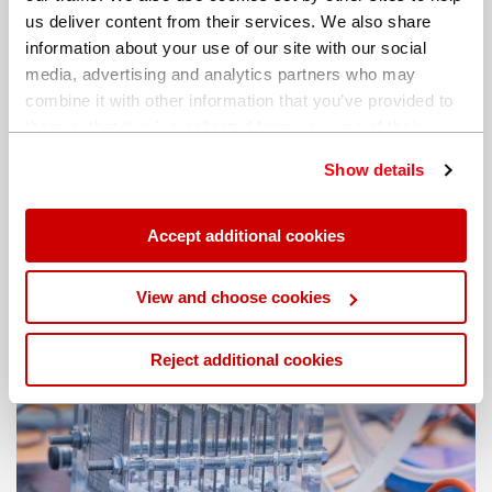
us deliver content from their services. We also share
information about your use of our site with our social
media, advertising and analytics partners who may
combine it with other information that you’ve provided to
them or that they’ve collected from your use of their
services. You can find out more about our
cookie
如何判断XRF镀层分析仪的测量结果是否准确？
Show details
policy
. Read our full
privacy policy
.
阅读更多
Accept additional cookies
View and choose cookies
Reject additional cookies