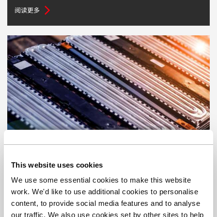
阅读更多
电池材料研发中的热分析技术
This website uses cookies
阅读更多
We use some essential cookies to make this website
work. We'd like to use additional cookies to personalise
content, to provide social media features and to analyse
our traffic. We also use cookies set by other sites to help