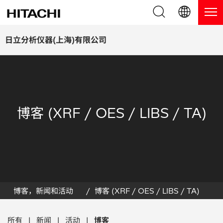
产品系列
English (EN)
日立分析仪器(上海)有限公司
Deutsch (DE)
产品
为什么选择日立分析仪器？
簡体字 (ZH)
手持式 XRF / LIBS 光谱仪
博客，新闻及活动
日本語 (JP)
博客 (XRF / OES / LIBS / TA)
台式 XRF 光谱仪
博客
服务
镀层测厚仪
新闻
服务
联系我们
直读光谱仪
活动
服务产品
热分析仪
网络讲堂
保修注册
博客，新闻和活动
博客 (XRF / OES / LIBS / TA)
应用
在线演示
常见问题
所有
|
新闻
|
活动
|
博客