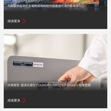
为何亚洲各地的金属制造商纷纷升级直读光谱分析技术？
贵金属 / 珠宝饰品
QA/QC (质量保证 / 质量控制)
阅读更多
合规性筛选 (RoHS/wee/ELV)
废金属回收
考古
聚合物和塑料
制药
应用报告: 直读光谱仪 FOUNDRY-MASTER Smart 2 校准范围
食品
阅读更多
电池