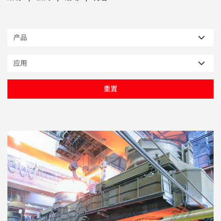
电子行业
教程视频
环境监测
订购耗材和配件
化工品
机械工程
重置
金属表面处理 / 电镀 / 涂层分析
金属生产 / 铸造厂
采矿与勘探
石化产品与燃料
材料可靠性鉴定