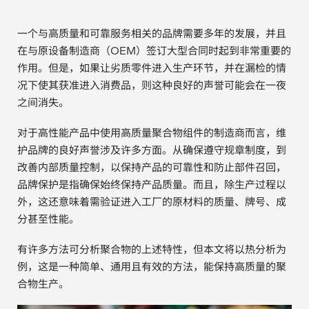
电子行业
教程视频
一个与高质量和可靠服务相关的品牌需要多年的发展，并且
在与原设备制造商（OEM）签订大型合同时起到非常重要的
环境监测
订购耗材和配件
作用。但是，如果让劣质零件进入生产环节，并在漏检的情
况下使其获准进入消费品，则这种良好的声誉可能会在一夜
化工品
之间消失。
机械工程
对于高性能产品中使用高质量聚合物组件的制造商而言，维
护品牌的良好声誉涉及许多方面。从确保遵守规章制度，到
金属表面处理 / 电镀 / 涂层分析
改善内部质量控制，以保持产品的可靠性和防止部件召回，
品牌保护是指确保始终保持产品质量。而且，除生产过程以
金属生产 / 铸造厂
外，这还意味着需验证进入工厂的原材料的质量、牌号、成
分甚至性能。
采矿与勘探
有许多方法可分析聚合物的上述特性，但本文将以热分析为
石化产品与燃料
例，这是一种简单、通用且有效的方法，能保持高质量的聚
合物生产。
材料可靠性鉴定