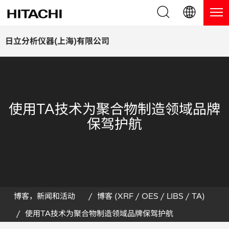
产品系列
English (EN)
日立分析仪器(上海)有限公司
Deutsch (DE)
产品
为什么选择日立分析仪器？
簡体字 (ZH)
手持式 XRF / LIBS 光谱仪
博客，新闻及活动
使用TA技术为聚合物制造领域品牌
日本語 (JP)
台式 XRF 光谱仪
博客
服务
保驾护航
镀层测厚仪
新闻
服务
联系我们
直读光谱仪
活动
服务产品
热分析仪
网络讲堂
保修注册
博客，新闻和活动
博客 (XRF / OES / LIBS / TA)
使用TA技术为聚合物制造领域品牌保驾护航
应用
在线演示
常见问题