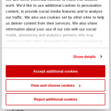
work. We'd like to use additional cookies to personalise
content, to provide social media features and to analyse
our traffic. We also use cookies set by other sites to help
us deliver content from their services. We also share
information about your use of our site with our social
media, advertising and analytics partners who may
上图显示印刷电路板的TMA分析结果。在X、Y和Z方向上测
combine it with other information that you’ve provided to
them or that they’ve collected from your use of their
量热膨胀系数，并且可清楚地看到三个方向上的热膨胀性能
services. You can find out more about our
cookie
的差异。
Show details
policy
. Read our full
privacy policy
.
联系我们了解更多资讯。
Accept additional cookies
联系我们
View and choose cookies
Reject additional cookies