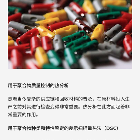
贵金属 / 珠宝饰品
QA/QC (质量保证 / 质量控制)
合规性筛选 (RoHS/wee/ELV)
废金属回收
考古
用于聚合物质量控制的热分析
聚合物和塑料
随着当今复杂的供应链和回收材料的普及，在原材料投入生
制药
产之前对其进行检查变得非常重要。热分析在此方面起着非
常重要的作用。
食品
用于聚合物种类和特性鉴定的差示扫描量热法（DSC）
电池