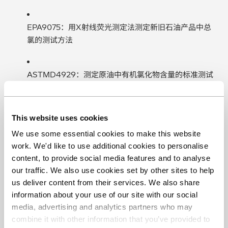
EPA9075：用X射线荧光测定法测定新旧石油产品中总
氯的测试方法
ASTMD4929：测定原油中有机氯化物含量的标准测试
方法
This website uses cookies
We use some essential cookies to make this website
work. We'd like to use additional cookies to personalise
content, to provide social media features and to analyse
如果您想了解更多关于石油产品XRF分析的信息，请联系我
our traffic. We also use cookies set by other sites to help
们的专家。
us deliver content from their services. We also share
information about your use of our site with our social
了解更多
media, advertising and analytics partners who may
combine it with other information that you’ve provided to