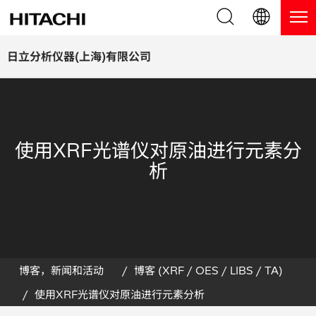
产品系列
English (EN)
日立分析仪器(上海)有限公司
Deutsch (DE)
产品
为什么选择日立分析仪器？
簡体字 (ZH)
手持式 XRF / LIBS 光谱仪
博客，新闻及活动
使用XRF光谱仪对原油进行元素分
日本語 (JP)
台式 XRF 光谱仪
博客
服务
析
镀层测厚仪
新闻
服务
联系我们
直读光谱仪
活动
服务产品
热分析仪
网络讲堂
保修注册
博客，新闻和活动
博客 (XRF / OES / LIBS / TA)
使用XRF光谱仪对原油进行元素分析
应用
在线演示
常见问题