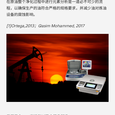
在原油整个净化过程中进行元素分析是一道必不可少的流
贵金属 / 珠宝饰品
程，以确保生产的油符合严格的规格要求，并减少油对炼油
设备的腐蚀影响。
QA/QC (质量保证 / 质量控制)
[1]Ortega,2013；Qasim Mohammed, 2017
合规性筛选 (RoHS/wee/ELV)
废金属回收
考古
聚合物和塑料
制药
食品
电池