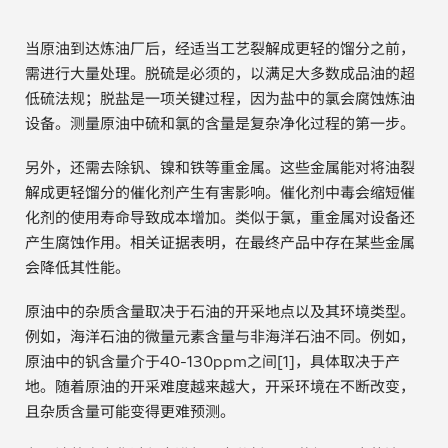
电子行业
教程视频
当原油到达炼油厂后，经适当工艺裂解成更轻的馏分之前，
需进行大量处理。脱硫是必须的，以满足大多数成品油的超
环境监测
订购耗材和配件
低硫法规；脱盐是一项关键过程，因为盐中的氯会腐蚀炼油
设备。测量原油中硫和氯的含量是复杂净化过程的第一步。
化工品
另外，还需去除钒、镍和铁等重金属。这些金属能对将油裂
机械工程
解成更轻馏分的催化剂产生有害影响。催化剂中毒会缩短催
化剂的使用寿命导致成本增加。类似于氯，重金属对设备还
金属表面处理 / 电镀 / 涂层分析
产生腐蚀作用。相关证据表明，在最终产品中存在某些金属
会降低其性能。
金属生产 / 铸造厂
原油中的杂质含量取决于石油的开采地点以及其环境类型。
采矿与勘探
例如，海洋石油的微量元素含量与非海洋石油不同。例如，
原油中的钒含量介于40-130ppm之间[1]，具体取决于产
石化产品与燃料
地。随着原油的开采难度越来越大，开采环境在不断改变，
且杂质含量可能变得更难预测。
材料可靠性鉴定