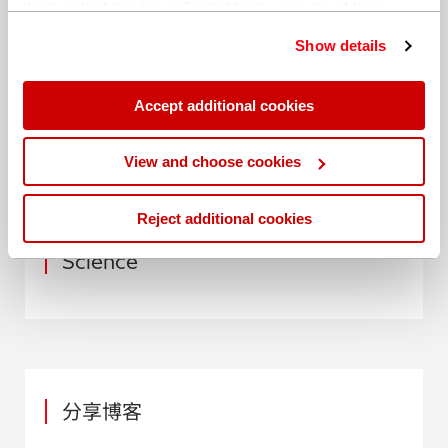
them or that they’ve collected from your use of their
services. You can find out more about our
cookie
Show details
policy
. Read our full
privacy policy
.
分享博客
Accept additional cookies
View and choose cookies
日期: 15 April 2019
Reject additional cookies
作者: Hitachi High-Tech Analytical
Science
分享博客