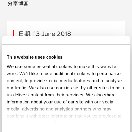
分享博客
日期: 13 June 2018
作者: Matt Kreiner, Benchtop XRF
Product Manager
This website uses cookies
We use some essential cookies to make this website
work. We'd like to use additional cookies to personalise
content, to provide social media features and to analyse
our traffic. We also use cookies set by other sites to help
us deliver content from their services. We also share
分享博客
information about your use of our site with our social
media, advertising and analytics partners who may
combine it with other information that you’ve provided to
them or that they’ve collected from your use of their
services. You can find out more about our
cookie