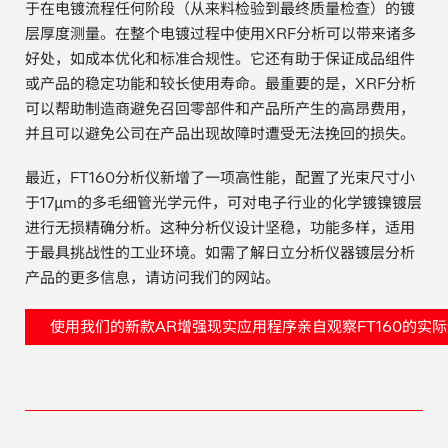
于在电镀流程任何阶段（从来料检验到最终质量检查）的镀
汽车
层厚度测量。在整个电镀过程中使用XRF分析可以带来诸多
好处，如成本优化和标准合规性。它还有助于保证成品组件
纸上涂硅
或产品的稳定功能和较长使用寿命。最重要的是，XRF分析
可以帮助制造商避免召回零部件和产品所产生的高昂费用，
镀层厚度测量
并且可以避免公司在产品出现故障时遭受无法挽回的损失。
最近，FT160分析仪新增了一项高性能，配置了光束尺寸小
于17μm的多毛细管光学元件，可对电子行业的化学镀镍镀层
进行无损精确分析。这种分析仪设计坚稳，功能多样，适用
于最具挑战性的工业环境。如需了解日立分析仪器镀层分析
产品的更多信息，请访问我们的网站。
使用我们的新款AR增强现实应用程序亲自观察FT160的实