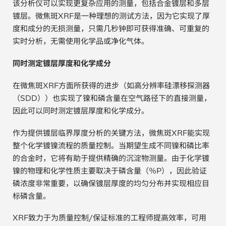
该分析仪可以实现更复杂应用的测量，包括合金镀层和多层
贵金属 / 珠宝饰品
镀层。微焦斑XRF是一种理想的测试方法，因为它实现了厚
度和成分的无损测量，只需几秒钟即可获得准确、可重复的
QA/QC (质量保证 / 质量控制)
实时分析，无需使用化学品或净化气体。
同时测定镀层厚度和化学成分
合规性筛选 (RoHS/wee/ELV)
在微焦斑XRF方面所获得的进步（如高分辨率硅漂移探测器
废金属回收
（SDD））也实现了镍和磷含量在空气路径下的直接测量，
因此可以同时测定镀层厚度和化学成分。
考古
作为提供镀层临界厚度分析的关键方法，微焦斑XRF能实现
聚合物和塑料
整个化学镀镍流程的质量控制。当期望生成不同镍和磷比率
的合金时，它将有助于提供精确的沉淀物测量。由于化学镀
制药
镍的物理和化学性质主要取决于磷含量（％P），因此验证
磷浓度非常重要，以确保镀层厚度的均匀分布并实现相应目
食品
标磷含量。
电池
XRF致力于为质量控制/保证标准的工程师提高效率，可用