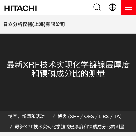
产品系列
English (EN)
日立分析仪器(上海)有限公司
Deutsch (DE)
产品
为什么选择日立分析仪器？
簡体字 (ZH)
手持式 XRF / LIBS 光谱仪
博客，新闻及活动
最新XRF技术实现化学镀镍层厚度
日本語 (JP)
台式 XRF 光谱仪
博客
服务
和镍磷成分比的测量
镀层测厚仪
新闻
服务
联系我们
直读光谱仪
活动
服务产品
热分析仪
网络讲堂
保修注册
博客，新闻和活动
博客 (XRF / OES / LIBS / TA)
最新XRF技术实现化学镀镍层厚度和镍磷成分比的测量
应用
在线演示
常见问题