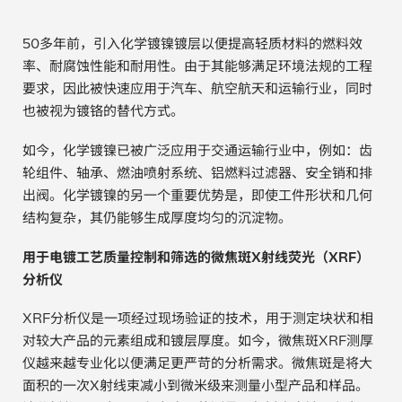
电子行业
教程视频
50多年前，引入化学镀镍镀层以便提高轻质材料的燃料效
率、耐腐蚀性能和耐用性。由于其能够满足环境法规的工程
环境监测
订购耗材和配件
要求，因此被快速应用于汽车、航空航天和运输行业，同时
也被视为镀铬的替代方式。
化工品
如今，化学镀镍已被广泛应用于交通运输行业中，例如：齿
机械工程
轮组件、轴承、燃油喷射系统、铝燃料过滤器、安全销和排
出阀。化学镀镍的另一个重要优势是，即使工件形状和几何
金属表面处理 / 电镀 / 涂层分析
结构复杂，其仍能够生成厚度均匀的沉淀物。
金属生产 / 铸造厂
用于电镀工艺质量控制和筛选的微焦斑X射线荧光（XRF）
分析仪
采矿与勘探
XRF分析仪是一项经过现场验证的技术，用于测定块状和相
石化产品与燃料
对较大产品的元素组成和镀层厚度。如今，微焦斑XRF测厚
仪越来越专业化以便满足更严苛的分析需求。微焦斑是将大
材料可靠性鉴定
面积的一次X射线束减小到微米级来测量小型产品和样品。