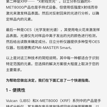
第二种是XRF——“X射线荧光”。日立分析仪器的X-
MET8000产品也是手持式设备，但使用低强度X射线而非
汽车
激光来激发样品表面。然后对反射回来的光进行分析，以确
定样品内的元素。
纸上涂硅
最后一种是OES（光学发射光谱），其使用电火花来激发样
镀层厚度测量
品表面。光谱仪先对样品中离子发出的光的颜色进行检测，
然后给出读数来确定成分。日立分析仪器提供多种型号OES
仪器，包括便携式PMI-MASTER Smart。
以上是对这三种技术的简短说明，其中每一种都适合于识别
特定范围的元素。您选择的解决方案很大程度上取决于您的
主要需求。
为帮助您做出决定，
我们在下面汇总了
一个快速指南。
1 – 便携性
Vulcan（LIBS）和X-MET8000（XRF）系列中的产品是手
持式分析仪，其方便在废品堆放场或回收设施周围携带，以