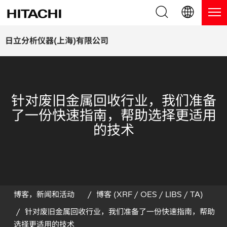
产品系列
English (EN)
日立分析仪器(上海)有限公司
Deutsch (DE)
产品
为什么选择日立分析仪器？
簡体字 (ZH)
手持式 XRF / LIBS 光谱仪
博客，新闻及活动
针对废旧金属回收行业，我们准备
日本語 (JP)
了一份快速指南，帮助选择更适用
台式 XRF 光谱仪
博客
服务
的技术
镀层测厚仪
新闻
服务
联系我们
直读光谱仪
活动
服务产品
热分析仪
网络讲堂
保修注册
博客，新闻和活动
博客 (XRF / OES / LIBS / TA)
针对废旧金属回收行业，我们准备了一份快速指南，帮助
应用
在线演示
常见问题
选择更适用的技术