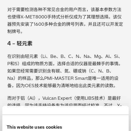
对于需要检测各种不常见合金的用户而言，该基本参数方法
也使得X-MET8000手持式分析仪成为了其理想选择。该仪
器预先安装了1600多种合金的牌号列表，并且还可以开发定
制牌号。
4 – 轻元素
在识别由轻元素（Li、Be、B、C、N、Na、Mg、Al、Si、
P和S）组成的物质方面，选择合适的仪器是最棘手的事情。
如果您经常需要识别含有碳、氮、硼或钠（C、N、B、
Na）的样品，那么PMI-MASTER Smart是唯一适用的设
备，因为OES技术能够最为清晰地给出此类元素的读数。
而对于铝（Al），Vulcan Expert（使用LIBS技术）是最好
的选择，因为该手持设备专为该应用而经过校准。不过，X-
MET8000（XRF）和PMI-MASTER Smart（OES）也能
够识别铝，因此您的选择可能取决于您所需的准确度水平、
This website uses cookies
您进行的铝取样量、以及其他分析需要。