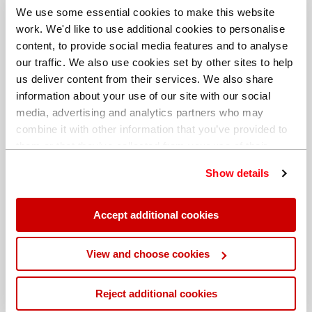
We use some essential cookies to make this website
如果您需要测量钢材中的硫（S）和磷（P），那么X-
work. We'd like to use additional cookies to personalise
MET8000 Expert手持式分析仪最适合这项工作。不过带有
content, to provide social media features and to analyse
UVTouch探头的PMI-MASTER Smart也可以执行该任务。
our traffic. We also use cookies set by other sites to help
us deliver content from their services. We also share
5 – 轻低合金钢
information about your use of our site with our social
media, advertising and analytics partners who may
如需准确测量工具钢和低合金钢，OES是最好的技术，因此
combine it with other information that you’ve provided to
PMI-MASTER Smart是最佳的仪器。然而许多情况下，X-
them or that they’ve collected from your use of their
MET8000（XRF）也能够提供非常好的结果，同时
services. You can find out more about our
cookie
Vulcan（LIBS）也可帮助那些需要识别此类合金的公司，但
Show details
policy
. Read our full
privacy policy
.
OES的检测限最低，因此提供的结果也最准确。
Accept additional cookies
如需了解更多信息或预订产品演示，请立即与我们联系。
了解更多
View and choose cookies
Reject additional cookies