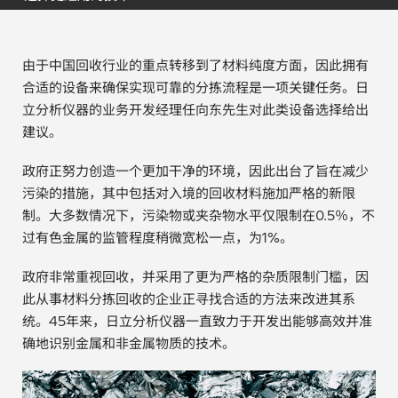
电子行业
教程视频
由于中国回收行业的重点转移到了材料纯度方面，因此拥有
环境监测
订购耗材和配件
合适的设备来确保实现可靠的分拣流程是一项关键任务。日
立分析仪器的业务开发经理任向东先生对此类设备选择给出
化工品
建议。
机械工程
政府正努力创造一个更加干净的环境，因此出台了旨在减少
污染的措施，其中包括对入境的回收材料施加严格的新限
金属表面处理 / 电镀 / 涂层分析
制。大多数情况下，污染物或夹杂物水平仅限制在0.5％，不
过有色金属的监管程度稍微宽松一点，为1%。
金属生产 / 铸造厂
政府非常重视回收，并采用了更为严格的杂质限制门槛，因
采矿与勘探
此从事材料分拣回收的企业正寻找合适的方法来改进其系
统。45年来，日立分析仪器一直致力于开发出能够高效并准
石化产品与燃料
确地识别金属和非金属物质的技术。
材料可靠性鉴定