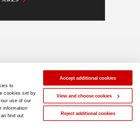
Accept additional cookies
ies to
se cookies set by
View and choose cookies
your use of our
r information
Reject additional cookies
can find out
|
|
y Policy
Modern Slavery Statement
沪ICP备15003606号