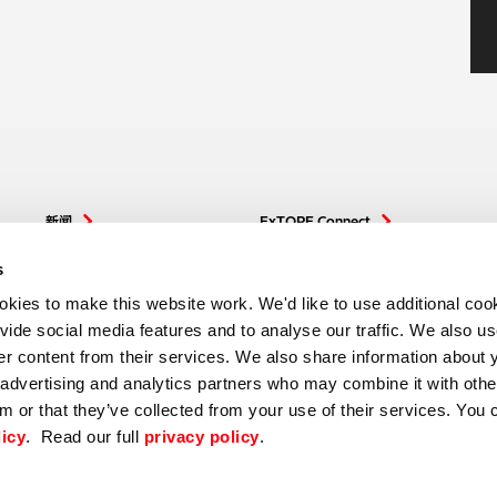
新闻
ExTOPE Connect
下载
日立高新技术在全球
s
ies to make this website work. We'd like to use additional cook
Distributor Extranet
ovide social media features and to analyse our traffic. We also u
ver content from their services. We also share information about 
, advertising and analytics partners who may combine it with othe
m or that they’ve collected from your use of their services. You 
licy
. Read our full
privacy policy
.
|
Terms of use
Privac