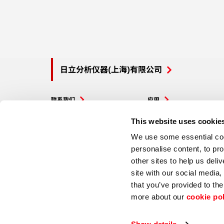
日立分析仪器(上海)有限公司
联系我们
应用
服务
博客
This website uses cookie
We use some essential cook
产品
活动
personalise content, to pr
other sites to help us deli
site with our social media
that you’ve provided to the
more about our
cookie po
Hitachi Global Website
© Hitachi High-Tech Analytical Science 2026. All rights reserved.