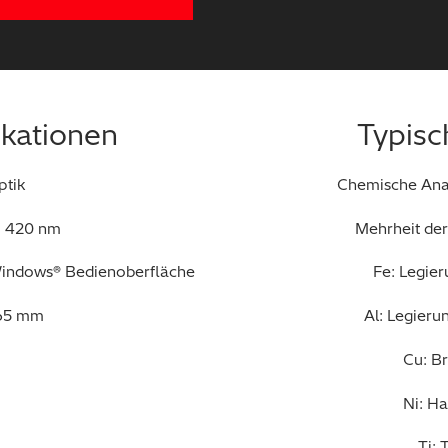
ikationen
Typisc
ptik
Chemische Anal
- 420 nm
Mehrheit der
 Windows® Bedienoberfläche
Fe: Legie
665 mm
Al: Legieru
Cu: Br
Ni: Ha
Ti: 