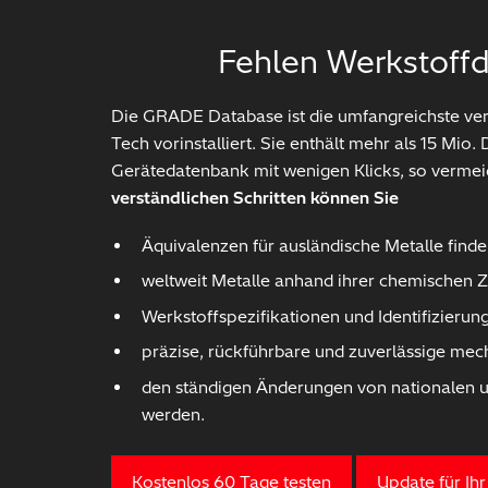
Fehlen Werkstoffd
Die GRADE Database ist die umfangreichste verf
Tech vorinstalliert. Sie enthält mehr als 15 Mi
Gerätedatenbank mit wenigen Klicks, so verme
verständlichen Schritten können Sie
Äquivalenzen für ausländische Metalle find
weltweit Metalle anhand ihrer chemischen
Werkstoffspezifikationen und Identifizierun
präzise, rückführbare und zuverlässige mec
den ständigen Änderungen von nationalen un
werden.
Kostenlos 60 Tage testen
Update für Ih