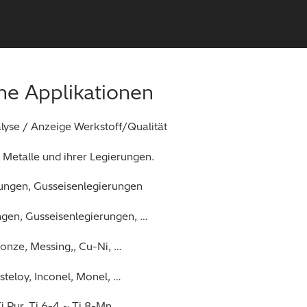
he Applikationen
yse / Anzeige Werkstoff/Qualität
 Metalle und ihrer Legierungen.
rungen, Gusseisenlegierungen
ngen, Gusseisenlegierungen, …
onze, Messing,, Cu-Ni, …
steloy, Inconel, Monel, …
Ti Pur, Ti.6-4 ~ Ti.8-Mn