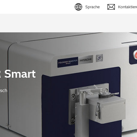
Sprache
Kontaktier
English (EN)
Deutsch (DE)
簡体字 (ZH)
日本語 (JP)
 Smart
isch