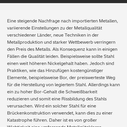
Qualitätssicherung / -kontrolle
Tutorial Videos
Eine steigende Nachfrage nach importierten Metallen,
Metallproduktion / Gießereien
variierende Einstellungen zu der Metallqualität
verschiedener Länder, neue Techniken in der
Sicherheitsprüfung (PMI)
Metallproduktion und starker Wettbewerb verringern
den Preis des Metalls. Als Konsequenz kann in einigen
Schrottsortierung / Recycling
Fällen die Qualität leiden. Beispielsweise sollte Stahl
einen weit höheren Nickelgehalt haben. Jedoch sind
Maschinenbau
Praktiken, wie das Hinzufügen kostengünstiger
Elemente, beispielsweise Bor, der preiswerteste Weg
Metallveredelung / -galvanisierung / beschichtung
für die Herstellung von legiertem Stahl. Allerdings kann
ein zu hoher Bor-Gehalt die Schweißbarkeit
Elektronik
reduzieren und somit eine Rissbildung des Stahls
verursachen. Wird ein solcher Stahl für eine
Edelmetalle / Schmuck
Brückenkonstruktion verwendet, kann dies zu einer
Katastrophe führen. Daher ist es von großer
Umweltanalyse