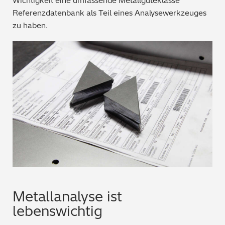
Wichtigkeit eine umfassende Metallgüteklasse
Referenzdatenbank als Teil eines Analysewerkzeuges
Bergbau / Mineralien
zu haben.
Petrochemie / Kraftstoffe
Regulatorische Anforderungen
Allgemein gebräuchliche Chemikalien
Polymere / Kunststoffe
Lebensmittel
Archäometrie
Automobilindustrie
Metallanalyse ist
lebenswichtig