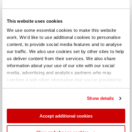
schwieriges und zeitintensives manuelles Suchen
zu sparen,
dem Entschlüsseln von
This website uses cookies
Werkstoffspezifikationen und Finden der korrekten
We use some essential cookies to make this website
Güteklasse für spezifische Anwendungen,
work. We'd like to use additional cookies to personalise
content, to provide social media features and to analyse
dem Finden von Äquivalenzen für ausländische
our traffic. We also use cookies set by other sites to help
Metalle und Vergleichen von Alternativen
us deliver content from their services. We also share
nebeneinander oder über Querverweise,
information about your use of our site with our social
der weltweiten Suche nach Metallen über
media, advertising and analytics partners who may
spezifische chemische Zusammensetzungen oder
combine it with other information that you’ve provided to
mechanische Eigenschaften,
them or that they’ve collected from your use of their
der Identifizierung von Lieferanten, welche die
services. You can find out more about our
cookie
Show details
policy
. Read our full
privacy policy
.
gewünschte Güte anbieten können,
der Automatischen Aktualisierung. Fehler in
Accept additional cookies
Ihrer Datenquelle sind damit ausgeschlossen.