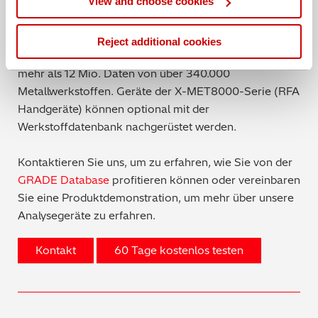
View and choose cookies
Mit der Werkstoffdatenbank
GRADE Database
von
Hitachi High-Tech finden Sie fehlende Werkstoffdaten
in wenigen einfachen Schritten. Sie ist auf den
Reject additional cookies
Funkenspektrometern bereits vorinstalliert und enthält
mehr als 12 Mio. Daten von über 340.000
Metallwerkstoffen. Geräte der X-MET8000-Serie (RFA
Handgeräte) können optional mit der
Werkstoffdatenbank nachgerüstet werden.
Kontaktieren Sie uns, um zu erfahren, wie Sie von der
GRADE Database
profitieren können oder vereinbaren
Sie eine Produktdemonstration, um mehr über unsere
Analysegeräte zu erfahren.
Kontakt
60 Tage kostenlos testen