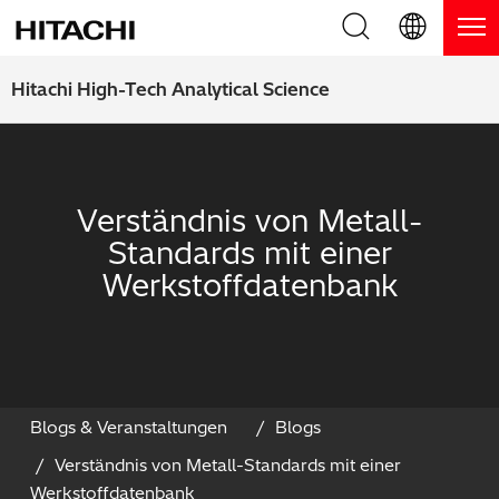
Produkte
English (EN)
Hitachi High-Tech Analytical Science
Deutsch (DE)
Produkte
Warum Hitachi
簡体字 (ZH)
RFA Handgeräte / LIBS Handgeräte
Blog, News & Veranstaltungen
Verständnis von Metall-
日本語 (JP)
Standards mit einer
RFA Tischgeräte
Blog
Downloads
Werkstoffdatenbank
Handgeräte zur Schichtdickenmessung
News
Service
Optische Emissionsspektrometer
Events
Service-Zentren
Kontaktieren Sie uns
Thermische Analysegeräte
Webinare
Produkt Service
Blogs & Veranstaltungen
Blogs
Verständnis von Metall-Standards mit einer
Anwendungsbereiche
Produkt-Demo
FAQs
Werkstoffdatenbank