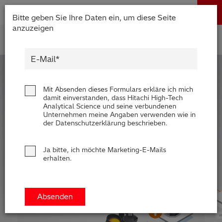
Bitte geben Sie Ihre Daten ein, um diese Seite
anzuzeigen
Produkte
English (EN)
Hitachi High-Tech Analytical Science
Deutsch (DE)
Produkte
Warum Hitachi
ELEKTROSTAHLWERK
簡体字 (ZH)
RFA Handgeräte / LIBS Handgeräte
Blog, News & Veranstaltungen
Mit Absenden dieses Formulars erkläre ich mich
damit einverstanden, dass Hitachi High-Tech
日本語 (JP)
Analytical Science und seine verbundenen
Klicken Sie auf
in jeder Prozessstufe, um
RFA Tischgeräte
Blog
Downloads
Unternehmen meine Angaben verwenden wie in
der
Datenschutzerklärung
beschrieben.
die beste Metallanalysemethode
für die
Handgeräte zur Schichtdickenmessung
News
Service
Produktions- und Qualitätskontrolle zu finden.
Ja bitte, ich möchte Marketing-E-Mails
erhalten.
Optische Emissionsspektrometer
Events
Service-Zentren
Kontaktieren Sie uns
Thermische Analysegeräte
Webinare
Produkt Service
Anwendungsbereiche
Produkt-Demo
FAQs