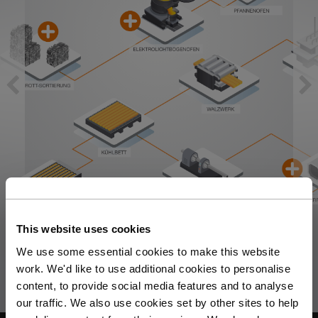
Qualitätssicherung / -kontrolle
Tutorial Videos
Metallproduktion / Gießereien
Sicherheitsprüfung (PMI)
Schrottsortierung / Recycling
Maschinenbau
Metallveredelung / -galvanisierung / beschichtung
This website uses cookies
Elektronik
We use some essential cookies to make this website
Edelmetalle / Schmuck
work. We'd like to use additional cookies to personalise
content, to provide social media features and to analyse
Umweltanalyse
our traffic. We also use cookies set by other sites to help