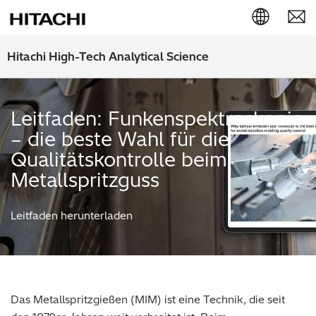
English (EN)
Hitachi High-Tech Analytical Science
Deutsch (DE)
Leitfaden: Funkenspektroskopie
簡体字 (ZH)
– die beste Wahl für die
日本語 (JP)
Qualitätskontrolle beim
Metallspritzguss
Leitfaden herunterladen
Das Metallspritzgießen (MIM) ist eine Technik, die seit