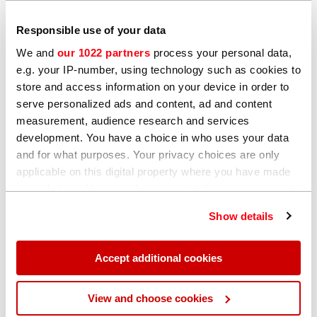
Geben Sie Ihre Daten ein,
Responsible use of your data
um den Leitfaden
We and
our 1022 partners
process your personal data,
herunterzuladen
e.g. your IP-number, using technology such as cookies to
store and access information on your device in order to
serve personalized ads and content, ad and content
measurement, audience research and services
development. You have a choice in who uses your data
and for what purposes. Your privacy choices are only
applicable on this digital property where you have made
your choices. You can change or withdraw your consent
any time from the Cookie Declaration or by clicking on
Show details
the Privacy trigger icon.
If you allow, we would also like to:
Accept additional cookies
Collect information about your geographical
location which can be accurate to within several
View and choose cookies
Mit Absenden dieses Formulars erkläre ich mich
meters
damit einverstanden, dass Hitachi High-Tech