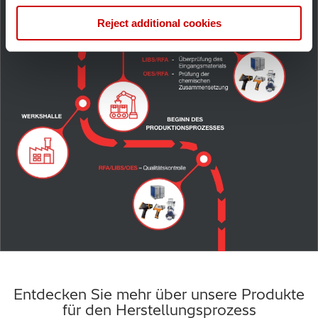
Identify your device by actively scanning it for
Reject additional cookies
specific characteristics (fingerprinting)
Find out more about how your personal data is processed
and set your preferences in the
details section
.
We use some essential cookies to make this website
work. We'd like to use additional cookies to personalise
content, to provide social media features and to analyse
our traffic. We also use cookies set by other sites to help
us deliver content from their services. We also share
information about your use of our site with our social
media, advertising and analytics partners who may
combine it with other information that you’ve provided to
them or that they’ve collected from your use of their
services. You can find out more about our
cookie
policy
. Read our full
privacy policy
.
Entdecken Sie mehr über unsere Produkte
für den Herstellungsprozess