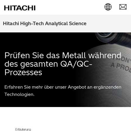
English (EN)
Hitachi High-Tech Analytical Science
Deutsch (DE)
簡体字 (ZH)
Prüfen Sie das Metall während
des gesamten QA/QC-
日本語 (JP)
Prozesses
Erfahren Sie mehr über unser Angebot an ergänzenden
Technologien.