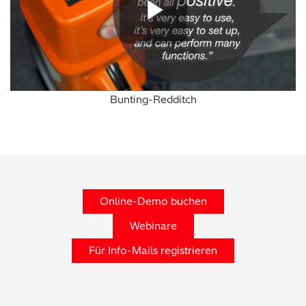
Play Vide
Bunting-Redditch
Online-Demo buchen
Webinare
Für Info-Mails registrieren