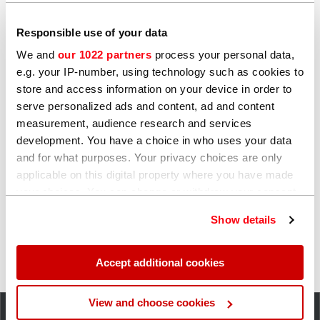
Responsible use of your data
Herstellung
We and
our 1022 partners
process your personal data,
e.g. your IP-number, using technology such as cookies to
Die Qualitätssicherung während des
store and access information on your device in order to
Herstellungsprozesses hilft Ihnen, die Vorschriften
serve personalized ads and content, ad and content
einzuhalten und den Kostendruck zu bewältigen. Mit
measurement, audience research and services
unseren Metallanalysatoren können Sie die
development. You have a choice in who uses your data
Zusammensetzung von Materialien, die in den Prozess
and for what purposes. Your privacy choices are only
einfließen, überprüfen und analysieren, um Aussschuss
applicable on this digital property where you have made
und durch Nacharbeit zu vermeiden. Die
your choices. You can change or withdraw your consent
Qualitätskontrolle nach Fertigstellung der Komponenten
any time from the Cookie Declaration or by clicking on
geben Ihnen die Gewissheit, dass Ihre Produkte den
Show details
the Privacy trigger icon.
Spezifikationen entsprechen.
If you allow, we would also like to:
Accept additional cookies
Collect information about your geographical
location which can be accurate to within several
View and choose cookies
meters