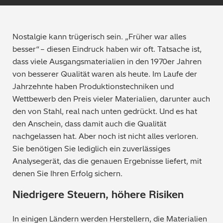
Qualitätssicherung / -kontrolle
Tutorial Videos
Nostalgie kann trügerisch sein. „Früher war alles
Metallproduktion / Gießereien
besser“ – diesen Eindruck haben wir oft. Tatsache ist,
dass viele Ausgangsmaterialien in den 1970er Jahren
Sicherheitsprüfung (PMI)
von besserer Qualität wa
ren als heute. Im Laufe der
Jahrzehnte haben Produktionstechniken und
Schrottsortierung / Recycling
Wettbewerb den Preis vieler Materialien, darunter auch
den von Stahl, real nach unten gedrückt. Und es hat
Maschinenbau
den Anschein, dass damit auch die Qualität
nachgelassen hat. Aber noch ist nich
t alles verloren.
Metallveredelung / -galvanisierung / beschichtung
Sie benötigen Sie lediglich ein zuverlässiges
Analysegerät, das die genauen Ergebnisse liefert, mit
Elektronik
denen Sie Ihren Erfolg sichern.
Edelmetalle / Schmuck
Niedrigere Steuern, höhere Risik
en
Umweltanalyse
In einigen Ländern werden Herstellern, die Materialien