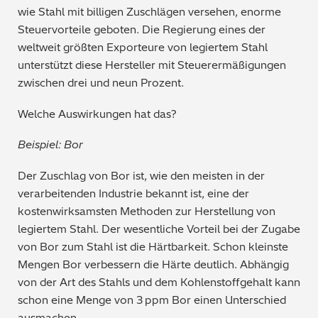
wie Stahl mit billigen Zuschlägen versehen, enorme
Bergbau / Mineralien
Steuervorteile geboten. Die Regierung eines der
weltweit größten Exporteure von legiertem Stahl
Petrochemie / Kraftstoffe
unterstützt diese Hersteller mit Steuerermäßigunge
n
zwischen drei und neun Prozent.
Regulatorische Anforderungen
Welche Auswirkungen hat das?
Allgemein gebräuchliche Chemikalien
Beispiel: Bor
Polymere / Kunststoffe
Der Zuschlag von Bor ist, wie den meisten in der
verarbeitenden Industrie bekannt ist, eine der
Lebensmittel
kostenwirksamsten Methoden zur Herstellung von
legiertem Stahl.
Der wesentliche Vorteil bei der Zugabe
Archäometrie
von Bor zum Stahl ist die Härtbarkeit. Schon kleinste
Mengen Bor verbessern die Härte deutlich. Abhängig
Automobilindustrie
von der Art des Stahls und dem Kohlenstoffgehalt kann
schon eine Menge von 3 ppm Bor einen Unterschied
ausmachen
.