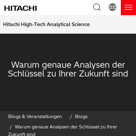
Produkte
English (EN)
Hitachi High-Tech Analytical Science
Deutsch (DE)
Produkte
Warum Hitachi
簡体字 (ZH)
RFA Handgeräte / LIBS Handgeräte
Blog, News & Veranstaltungen
Warum genaue Analysen der
日本語 (JP)
RFA Tischgeräte
Blog
Downloads
Schlüssel zu Ihrer Zukunft sind
Handgeräte zur Schichtdickenmessung
News
Service
Optische Emissionsspektrometer
Events
Service-Zentren
Kontaktieren Sie uns
Thermische Analysegeräte
Webinare
Produkt Service
Blogs & Veranstaltungen
Blogs
Warum genaue Analysen der Schlüssel zu Ihrer
Anwendungsbereiche
Produkt-Demo
FAQs
Zukunft sind