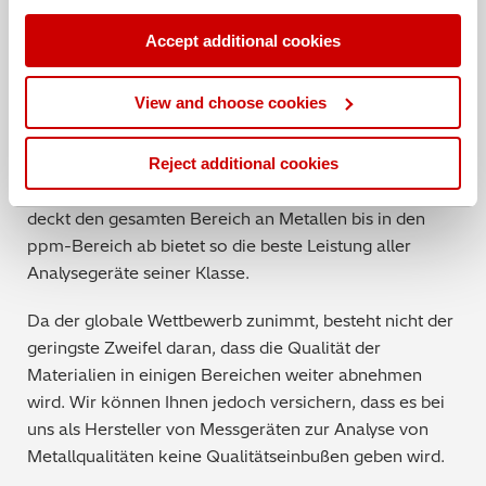
spröde und weniger kriechbeständig als Aluminium,
obwohl Forschungsteams an diesem Problem
Accept additional cookies
arbeiten.
View and choose cookies
Die OES-Technologie bietet Ihn
en die geforderte
Genauigkeit. Die OES-Analysegeräte von Hitachi
Reject additional cookies
wurden für die Rohstoffanalyse entwickelt, so auch
das
kürzlich eingeführte OE750
. Dieses Analysegerät
deckt den gesamten Berei
ch an Metallen bis in den
ppm-Bereich ab bietet so die beste Leistung aller
Analysegeräte seiner Klasse.
Da der globale Wettbewerb zunimmt, besteht nicht der
geringste Zweifel daran, dass die Qualität der
Materialien in einigen Bereichen weiter
abnehmen
wird. Wir können Ihnen jedoch versichern, dass es bei
uns als Hersteller von Messgeräten zur Analyse von
Metallqualitäten keine Qualitätseinbußen geben wird.