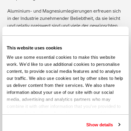
Aluminium- und Magnesiumlegierungen erfreuen sich
in der Industrie zunehmender Beliebtheit, da sie leicht
und relativ preiswert sind und viele der gewünschten
Eigensc
haften besitzen. Sie lassen sich in komplexe
Formen bringen, beispielsweise Motorkomponenten,
Getriebegehäuse und Strukturbauteile.
This website uses cookies
We use some essential cookies to make this website
Magnesium ist sogar noch leichter als Aluminium und
work. We'd like to use additional cookies to personalise
weist von allen metallischen Konstruktionswerkstoffen
content, to provide social media features and to analyse
die höchste Fest
igkeit im Verhältnis zum Gewicht auf.
our traffic. We also use cookies set by other sites to help
Da Magnesium reichlich vorhanden und einfach zu
us deliver content from their services. We also share
recyceln ist, überrascht es nicht, dass es seit seiner
information about your use of our site with our social
frühen Verwendung in Rädern immer häufiger Stahl
media, advertising and analytics partners who may
und Aluminium in Gehäuse- und Gitterrahmen-
combine it with other information that you’ve provided to
Strukturen ersetzt. Das
Leichtmetall hat viele
them or that they’ve collected from your use of their
Einsatzmöglichkeiten in Legierungen mit Aluminium.
services. You can find out more about our
cookie
Show details
Allerdings hat Magnesium auch Nachteile. Es ist
policy
. Read our full
privacy policy
.