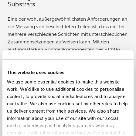
Substrats
Eine der wohl außergewöhnlichsten Anforderungen an
die Messung von beschichteten Teilen ist, dass ein Teil
mehrere verschiedene Schichten mit unterschiedlichen
Zusammensetzungen aufweisen kann. Mit den
leistungsstarken Röntgenkomponenten des FT110A
können Sie die Zusammensetzung und Dicke von vier
plattierten Schichten messen und die
Zusammensetzung des Substrats überprüfen. Dies ist
This website uses cookies
für die Analyse von fertigen Produkten von
We use some essential cookies to make this website
unschätzbarem Wert und kann Ihnen helfen, Probleme
work. We'd like to use additional cookies to personalise
zu identifizieren, auch wenn diese tief unter der
content, to provide social media features and to analyse
Oberflächenschicht verborgen sind.
our traffic. We also use cookies set by other sites to help
us deliver content from their services. We also share
Das FT110A erfüllt die Anforderungen an die
information about your use of our site with our social
Messmethode der folgenden Normen: ISO 3497,
media, advertising and analytics partners who may
ASTM B568 und DIN 50987. Und dank der Fähigkeit,
combine it with other information that you’ve provided to