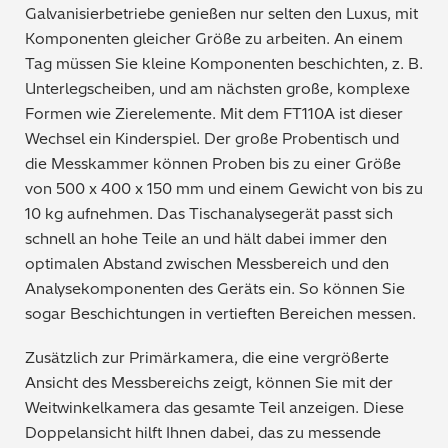
Galvanisierbetriebe genießen nur selten den Luxus, mit
Bergbau / Mineralien
Komponenten gleicher Größe zu arbeiten. An einem
Tag müssen Sie kleine Komponenten beschichten, z. B.
Petrochemie / Kraftstoffe
Unterlegscheiben, und am nächsten große, komplexe
Formen wie Zierelemente. Mit dem FT110A ist dieser
Regulatorische Anforderungen
Wechsel ein Kinderspiel. Der große Probentisch und
die Messkammer können Proben bis zu einer Größe
Allgemein gebräuchliche Chemikalien
von 500 x 400 x 150 mm und einem Gewicht von bis zu
10 kg aufnehmen. Das Tischanalysegerät passt sich
Polymere / Kunststoffe
schnell an hohe Teile an und hält dabei immer den
optimalen Abstand zwischen Messbereich und den
Lebensmittel
Analysekomponenten des Geräts ein. So können Sie
sogar Beschichtungen in vertieften Bereichen messen.
Archäometrie
Zusätzlich zur Primärkamera, die eine vergrößerte
Automobilindustrie
Ansicht des Messbereichs zeigt, können Sie mit der
Weitwinkelkamera das gesamte Teil anzeigen. Diese
Doppelansicht hilft Ihnen dabei, das zu messende