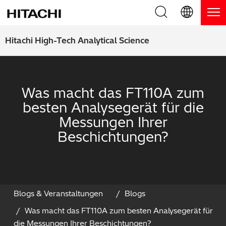
Produkte
English (EN)
Hitachi High-Tech Analytical Science
Deutsch (DE)
Produkte
Warum Hitachi
簡体字 (ZH)
RFA Handgeräte / LIBS Handgeräte
Was macht das FT110A zum
Blog, News & Veranstaltungen
besten Analysegerät für die
日本語 (JP)
RFA Tischgeräte
Blog
Downloads
Messungen Ihrer
Beschichtungen?
Handgeräte zur Schichtdickenmessung
News
Service
Optische Emissionsspektrometer
Events
Service-Zentren
Kontaktieren Sie uns
Thermische Analysegeräte
Webinare
Produkt Service
Blogs & Veranstaltungen
Blogs
Was macht das FT110A zum besten Analysegerät für
Anwendungsbereiche
Produkt-Demo
FAQs
die Messungen Ihrer Beschichtungen?