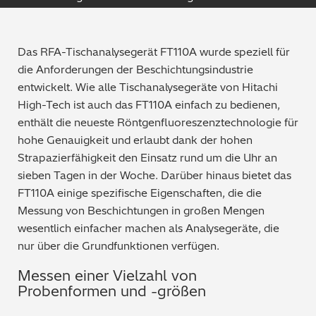
Qualitätssicherung / -kontrolle
Tutorial Videos
Das RFA-Tischanalysegerät FT110A wurde speziell für
Metallproduktion / Gießereien
die Anforderungen der Beschichtungsindustrie
entwickelt. Wie alle Tischanalysegeräte von Hitachi
Sicherheitsprüfung (PMI)
High-Tech ist auch das FT110A einfach zu bedienen,
enthält die neueste Röntgenfluoreszenztechnologie für
Schrottsortierung / Recycling
hohe Genauigkeit und erlaubt dank der hohen
Strapazierfähigkeit den Einsatz rund um die Uhr an
Maschinenbau
sieben Tagen in der Woche. Darüber hinaus bietet das
FT110A einige spezifische Eigenschaften, die die
Metallveredelung / -galvanisierung / beschichtung
Messung von Beschichtungen in großen Mengen
wesentlich einfacher machen als Analysegeräte, die
Elektronik
nur über die Grundfunktionen verfügen.
Edelmetalle / Schmuck
Messen einer Vielzahl von
Probenformen und -größen
Umweltanalyse