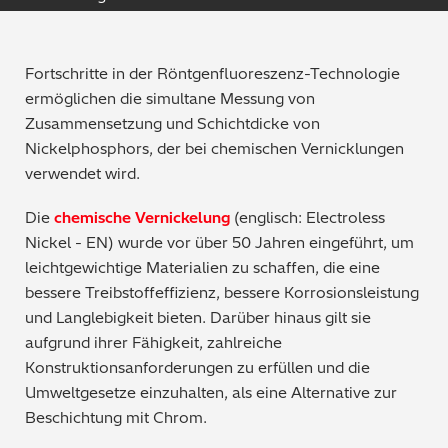
Qualitätssicherung / -kontrolle
Tutorial Videos
Fortschritte in der Röntgenfluoreszenz-Technologie
Metallproduktion / Gießereien
ermöglichen die simultane Messung von
Zusammensetzung und Schichtdicke von
Sicherheitsprüfung (PMI)
Nickelphosphors, der bei chemischen Vernicklungen
verwendet wird.
Schrottsortierung / Recycling
Die
chemische Vernickelung
(englisch: Electroless
Maschinenbau
Nickel - EN) wurde vor über 50 Jahren eingeführt, um
leichtgewichtige Materialien zu schaffen, die eine
Metallveredelung / -galvanisierung / beschichtung
bessere Treibstoffeffizienz, bessere Korrosionsleistung
und Langlebigkeit bieten. Darüber hinaus gilt sie
Elektronik
aufgrund ihrer Fähigkeit, zahlreiche
Konstruktionsanforderungen zu erfüllen und die
Edelmetalle / Schmuck
Umweltgesetze einzuhalten, als eine Alternative zur
Beschichtung mit Chrom.
Umweltanalyse