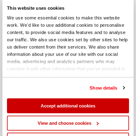
B568 und MIL-DTL-32119. Beschichter, die für
This website uses cookies
Qualitätskontrolle und -sicherung zuständig sind und in
We use some essential cookies to make this website
diesem Prozess RFA integrieren, um die Schichtdicke
work. We'd like to use additional cookies to personalise
der chemischen Vernickelung zu messen, sind in der
content, to provide social media features and to analyse
Lage, schnelle, präzise und wiederholbare Ergebnisse
our traffic. We also use cookies set by other sites to help
zu erreichen.
us deliver content from their services. We also share
information about your use of our site with our social
Angesichts der globalen Bedeutung der Regulierung
media, advertising and analytics partners who may
von Blei und Chrom in den heutigen
combine it with other information that you’ve provided to
Herstellungsprozessen und mit dem Endziel, den
them or that they’ve collected from your use of their
Einfluss von gefährlichen Stoffen auf die Umgebung zu
services. You can find out more about our
cookie
reduzieren, kann die Verwendung von RFA darüber
Show details
policy
. Read our full
privacy policy
.
hinaus im Gegenzug die einwandfreie Entsorgung von
Elektronik und Altfahrzeugen sicherstellen und
Accept additional cookies
wertvolle qualitative und quantitative Analysen bieten,
um im Recyclingprozess zu ermitteln, ob eine Blei-
View and choose cookies
oder Chromlegierung im Herstellungsprozess der
entsorgten elektronischen oder mechanischen