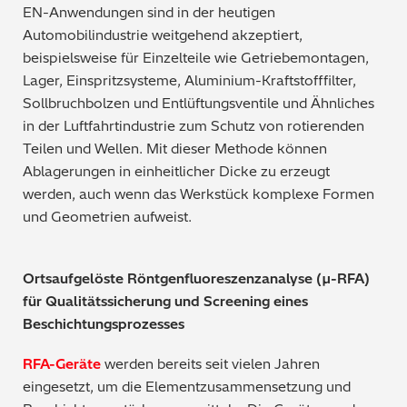
EN-Anwendungen sind in der heutigen
Bergbau / Mineralien
Automobilindustrie weitgehend akzeptiert,
beispielsweise für Einzelteile wie Getriebemontagen,
Petrochemie / Kraftstoffe
Lager, Einspritzsysteme, Aluminium-Kraftstofffilter,
Sollbruchbolzen und Entlüftungsventile und Ähnliches
Regulatorische Anforderungen
in der Luftfahrtindustrie zum Schutz von rotierenden
Teilen und Wellen. Mit dieser Methode können
Allgemein gebräuchliche Chemikalien
Ablagerungen in einheitlicher Dicke zu erzeugt
werden, auch wenn das Werkstück komplexe Formen
Polymere / Kunststoffe
und Geometrien aufweist.
Lebensmittel
Ortsaufgelöste Röntgenfluoreszenzanalyse (µ-RFA)
Archäometrie
für Qualitätssicherung und Screening eines
Beschichtungsprozesses
Automobilindustrie
RFA-Geräte
werden bereits seit vielen Jahren
eingesetzt, um die Elementzusammensetzung und