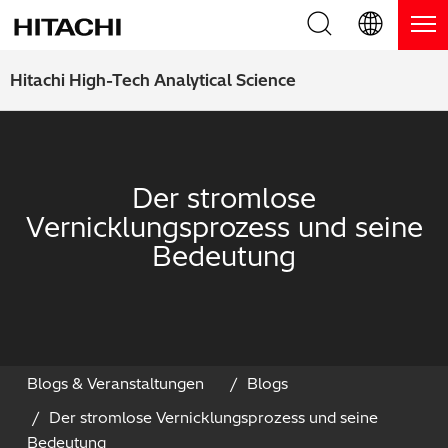
Produkte
English (EN)
Hitachi High-Tech Analytical Science
Deutsch (DE)
Produkte
Warum Hitachi
簡体字 (ZH)
RFA Handgeräte / LIBS Handgeräte
Blog, News & Veranstaltungen
Der stromlose
日本語 (JP)
Vernicklungsprozess und seine
RFA Tischgeräte
Blog
Downloads
Bedeutung
Handgeräte zur Schichtdickenmessung
News
Service
Optische Emissionsspektrometer
Events
Service-Zentren
Kontaktieren Sie uns
Thermische Analysegeräte
Webinare
Produkt Service
Blogs & Veranstaltungen
Blogs
Der stromlose Vernicklungsprozess und seine
Anwendungsbereiche
Produkt-Demo
FAQs
Bedeutung