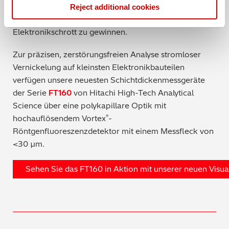
Komponente verwendet wurde. Die RFA kann übrigens
Reject additional cookies
auch verwendet werden kann, um Gold aus
Elektronikschrott zu gewinnen.
Zur präzisen, zerstörungsfreien Analyse stromloser
Vernickelung auf kleinsten Elektronikbauteilen
verfügen unsere neuesten Schichtdickenmessgeräte
der Serie
FT160
von Hitachi High-Tech Analytical
Science über eine polykapillare Optik mit
hochauflösendem Vortex
-
®
Röntgenfluoreszenzdetektor mit einem Messfleck von
<30 µm.
Sehen Sie das FT160 in Aktion mit unserer neuen Visu