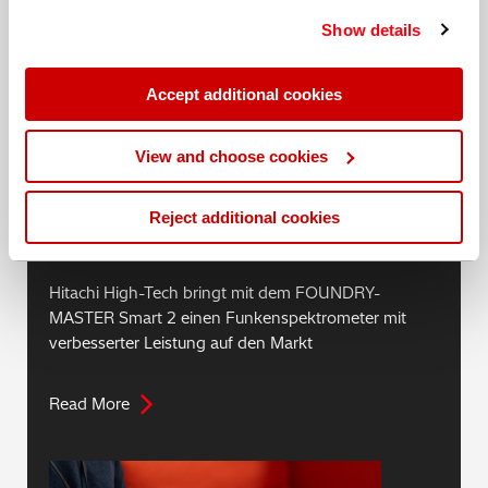
services. You can find out more about our
cookie
Author: Hitachi High-Tech
Show details
policy
. Read our full
privacy policy
.
Analytical Science
Accept additional cookies
View and choose cookies
News
Reject additional cookies
Hitachi High-Tech bringt mit dem FOUNDRY-
MASTER Smart 2 einen Funkenspektrometer mit
verbesserter Leistung auf den Markt
Read More