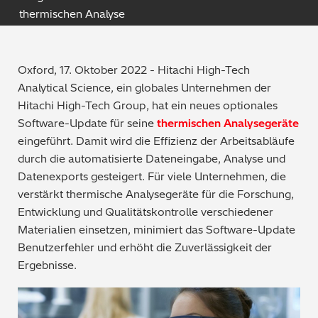
thermischen Analyse
Qualitätssicherung / -kontrolle
Tutorial Videos
Metallproduktion / Gießereien
Oxford, 17. Oktober 2022 - Hitachi High-Tech
Analytical Science, ein globales Unternehmen der
Sicherheitsprüfung (PMI)
Hitachi High-Tech Group, hat ein neues optionales
Software-Update für seine
thermischen Analysegeräte
Schrottsortierung / Recycling
eingeführt. Damit wird die Effizienz der Arbeitsabläufe
durch die automatisierte Dateneingabe, Analyse und
Maschinenbau
Datenexports gesteigert. Für viele Unternehmen, die
verstärkt thermische Analysegeräte für die Forschung,
Metallveredelung / -galvanisierung / beschichtung
Entwicklung und Qualitätskontrolle verschiedener
Materialien einsetzen, minimiert das Software-Update
Elektronik
Benutzerfehler und erhöht die Zuverlässigkeit der
Ergebnisse.
Edelmetalle / Schmuck
Umweltanalyse