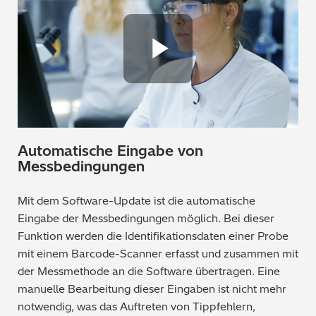
Bergbau / Mineralien
Petrochemie / Kraftstoffe
Play Vide
Regulatorische Anforderungen
Allgemein gebräuchliche Chemikalien
Automatische Eingabe von
Polymere / Kunststoffe
Messbedingungen
Lebensmittel
Mit dem Software-Update ist die automatische
Eingabe der Messbedingungen möglich. Bei dieser
Archäometrie
Funktion werden die Identifikationsdaten einer Probe
mit einem Barcode-Scanner erfasst und zusammen mit
Automobilindustrie
der Messmethode an die Software übertragen. Eine
manuelle Bearbeitung dieser Eingaben ist nicht mehr
notwendig, was das Auftreten von Tippfehlern,