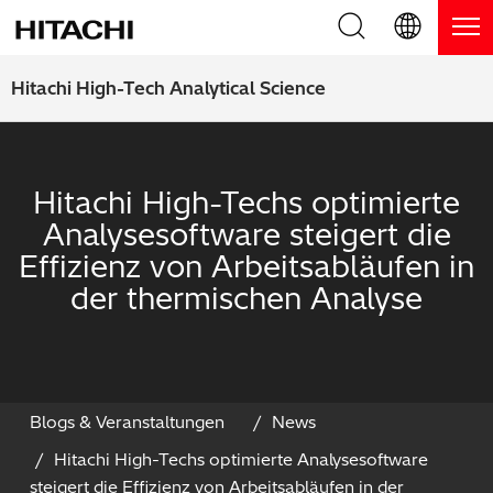
Produkte
English (EN)
Hitachi High-Tech Analytical Science
Deutsch (DE)
Produkte
Warum Hitachi
簡体字 (ZH)
RFA Handgeräte / LIBS Handgeräte
Hitachi High-Techs optimierte
Blog, News & Veranstaltungen
Analysesoftware steigert die
日本語 (JP)
RFA Tischgeräte
Blog
Downloads
Effizienz von Arbeitsabläufen in
der thermischen Analyse
Handgeräte zur Schichtdickenmessung
News
Service
Optische Emissionsspektrometer
Events
Service-Zentren
Kontaktieren Sie uns
Thermische Analysegeräte
Webinare
Produkt Service
Blogs & Veranstaltungen
News
Hitachi High-Techs optimierte Analysesoftware
Anwendungsbereiche
Produkt-Demo
FAQs
steigert die Effizienz von Arbeitsabläufen in der