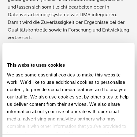
und lassen sich somit leicht bearbeiten oder in
Datenverarbeitungssysteme wie LIMS integrieren.
Damit wird die Zuverlässigkeit der Ergebnisse bei der
Qualitätskontrolle sowie in Forschung und Entwicklung
verbessert.
"
Wir sind immer bestrebt, die Benutzerfreundlichkeit
unserer Geräte zu verbessern. Diese Analysesoftware
This website uses cookies
unterstützt unsere Kunden bei ihren wachsenden
Anforderungen an das Datenmanagement
." sagt
We use some essential cookies to make this website
Olivier Savard, Produktmanager thermische Analyse.
work. We'd like to use additional cookies to personalise
content, to provide social media features and to analyse
Mehr erfahren
our traffic. We also use cookies set by other sites to help
us deliver content from their services. We also share
information about your use of our site with our social
media, advertising and analytics partners who may
combine it with other information that you’ve provided to
Date: 17 October 2022
them or that they’ve collected from your use of their