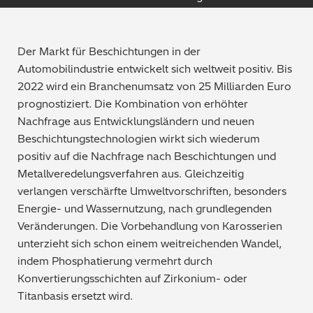
Qualitätssicherung / -kontrolle
Tutorial Videos
Der Markt für Beschichtungen in der
Metallproduktion / Gießereien
Automobilindustrie entwickelt sich weltweit positiv. Bis
2022 wird ein Branchenumsatz von 25 Milliarden Euro
Sicherheitsprüfung (PMI)
prognostiziert. Die Kombination von erhöhter
Nachfrage aus Entwicklungsländern und neuen
Schrottsortierung / Recycling
Beschichtungstechnologien wirkt sich wiederum
positiv auf die Nachfrage nach Beschichtungen und
Maschinenbau
Metallveredelungsverfahren aus. Gleichzeitig
verlangen verschärfte Umweltvorschriften, besonders
Metallveredelung / -galvanisierung / beschichtung
Energie- und Wassernutzung, nach grundlegenden
Veränderungen. Die Vorbehandlung von Karosserien
Elektronik
unterzieht sich schon einem weitreichenden Wandel,
indem Phosphatierung vermehrt durch
Edelmetalle / Schmuck
Konvertierungsschichten auf Zirkonium- oder
Titanbasis ersetzt wird.
Umweltanalyse