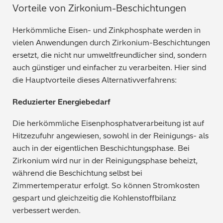
Vorteile von Zirkonium-Beschichtungen
Bergbau / Mineralien
Herkömmliche Eisen- und Zinkphosphate werden in
Petrochemie / Kraftstoffe
vielen Anwendungen durch Zirkonium-Beschichtungen
ersetzt, die nicht nur umweltfreundlicher sind, sondern
Regulatorische Anforderungen
auch günstiger und einfacher zu verarbeiten. Hier sind
die Hauptvorteile dieses Alternativverfahrens:
Allgemein gebräuchliche Chemikalien
Reduzierter Energiebedarf
Polymere / Kunststoffe
Die herkömmliche Eisenphosphatverarbeitung ist auf
Hitzezufuhr angewiesen, sowohl in der Reinigungs- als
Lebensmittel
auch in der eigentlichen Beschichtungsphase. Bei
Zirkonium wird nur in der Reinigungsphase beheizt,
Archäometrie
während die Beschichtung selbst bei
Zimmertemperatur erfolgt. So können Stromkosten
Automobilindustrie
gespart und gleichzeitig die Kohlenstoffbilanz
verbessert werden.