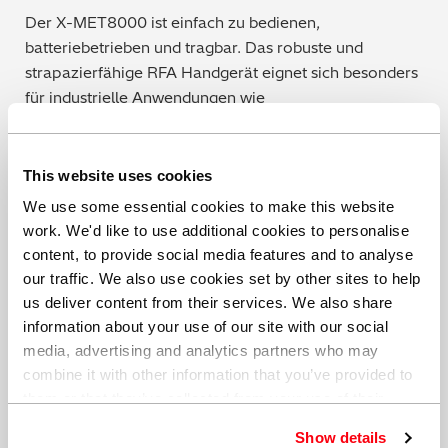
Der X-MET8000 ist einfach zu bedienen,
batteriebetrieben und tragbar. Das robuste und
strapazierfähige RFA Handgerät eignet sich besonders
für industrielle Anwendungen wie
Vorbehandlungprozesse zur Karosserielackierung.
Einfaches Zielen und Messen reicht aus, um umgehend
genaue Messwerte zu erhalten, was das Gerät ideal für
This website uses cookies
die In-Line-Analyse von Beschichtungen in jeder
We use some essential cookies to make this website
Produktionsphase macht. Während Proben für andere
work. We'd like to use additional cookies to personalise
RFA-Geräte zugeschnitten oder säuregebeizt werden
content, to provide social media features and to analyse
müssen, um dann anhand der Säurelösung den
our traffic. We also use cookies set by other sites to help
Zirkoniumgehalt zu ermitteln, kommt das X-MET8000
us deliver content from their services. We also share
ohne aufwendige Probenvorbereitung aus – es reicht,
information about your use of our site with our social
den Detektor auf die Messstelle zu halten und die
media, advertising and analytics partners who may
Analyse zu starten, um innerhalt von Sekunden das
combine it with other information that you’ve provided to
Ergebnis im Display zu sehen.
them or that they’ve collected from your use of their
services. You can find out more about our
cookie
Show details
policy
. Read our full
privacy policy
.