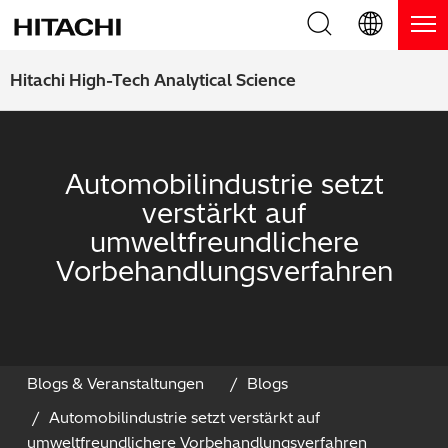
Produkte
English (EN)
Hitachi High-Tech Analytical Science
Deutsch (DE)
Produkte
Warum Hitachi
簡体字 (ZH)
RFA Handgeräte / LIBS Handgeräte
Automobilindustrie setzt
Blog, News & Veranstaltungen
verstärkt auf
日本語 (JP)
RFA Tischgeräte
Blog
Downloads
umweltfreundlichere
Vorbehandlungsverfahren
Handgeräte zur Schichtdickenmessung
News
Service
Optische Emissionsspektrometer
Events
Service-Zentren
Kontaktieren Sie uns
Thermische Analysegeräte
Webinare
Produkt Service
Blogs & Veranstaltungen
Blogs
Automobilindustrie setzt verstärkt auf
Anwendungsbereiche
Produkt-Demo
FAQs
umweltfreundlichere Vorbehandlungsverfahren