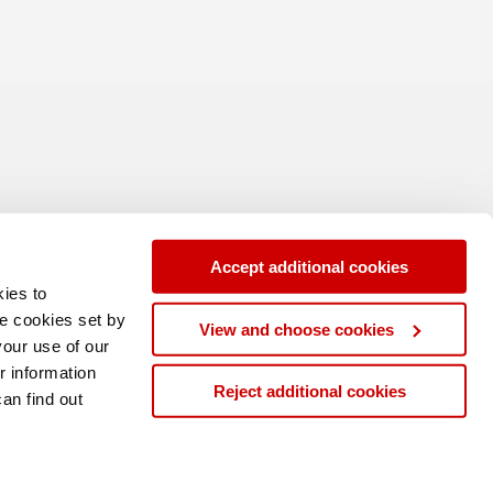
Accept additional cookies
ies to
se cookies set by
View and choose cookies
your use of our
r information
Reject additional cookies
can find out
|
gemeine Geschäftsbedingungen
Modern Slavery Statement