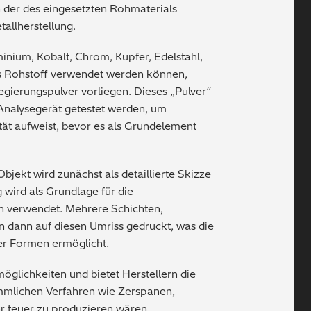
n der des eingesetzten Rohmaterials
allherstellung.
nium, Kobalt, Chrom, Kupfer, Edelstahl,
ls Rohstoff verwendet werden können,
egierungspulver vorliegen. Dieses „Pulver“
nalysegerät getestet werden, um
ität aufweist, bevor es als Grundelement
jekt wird zunächst als detaillierte Skizze
 wird als Grundlage für die
n verwendet. Mehrere Schichten,
n dann auf diesen Umriss gedruckt, was die
er Formen ermöglicht.
öglichkeiten und bietet Herstellern die
ömmlichen Verfahren wie Zerspanen,
r teuer zu produzieren wären.