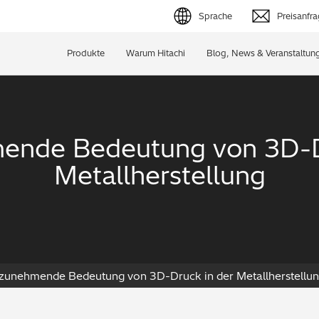
Sprache
Preisanfr
English (EN)
Produkte
Warum Hitachi
Blog, News & Veranstaltun
Deutsch (DE)
简体字 (ZH)
ende Bedeutung von 3D-D
日本語 (JP)
Metallherstellung
 zunehmende Bedeutung von 3D-Druck in der Metallherstellu