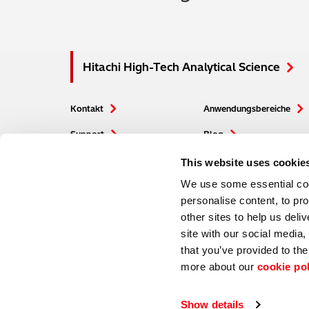
Hitachi High-Tech Analytical Science
Kontakt
Anwendungsbereiche
Support
Blog
Produkte
Veranstaltungen
This website uses cookie
We use some essential cook
personalise content, to pr
other sites to help us deli
site with our social media
that you’ve provided to the
more about our
cookie po
Hitachi Global Website
© Hitachi High-Tech Analytical Science 2026. All rights reserved.
Show details