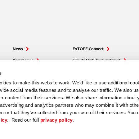
News
ExTOPE Connect
Downloads
Hitachi High-Tech weltweit
Distributor Extranet
s
ies to make this website work. We'd like to use additional cook
ovide social media features and to analyse our traffic. We also u
ver content from their services. We also share information about 
, advertising and analytics partners who may combine it with othe
m or that they’ve collected from your use of their services. You 
licy
. Read our full
privacy policy
.
|
|
Impressum
Datenschutz
All