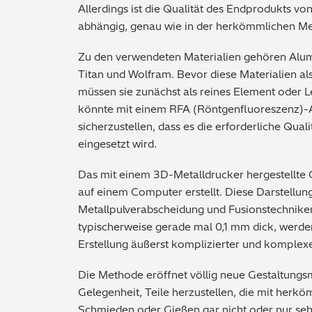
Allerdings ist die Qualität des Endprodukts vo
abhängig, genau wie in der herkömmlichen Met
Zu den verwendeten Materialien gehören Alumi
Titan und Wolfram. Bevor diese Materialien a
müssen sie zunächst als reines Element oder L
könnte mit einem RFA (Röntgenfluoreszenz)-A
sicherzustellen, dass es die erforderliche Qual
eingesetzt wird.
Das mit einem 3D-Metalldrucker hergestellte Ob
auf einem Computer erstellt. Diese Darstellung
Metallpulverabscheidung und Fusionstechnike
typischerweise gerade mal 0,1 mm dick, werde
Erstellung äußerst komplizierter und komplex
Die Methode eröffnet völlig neue Gestaltungsm
Gelegenheit, Teile herzustellen, die mit herk
Schmieden oder Gießen gar nicht oder nur seh