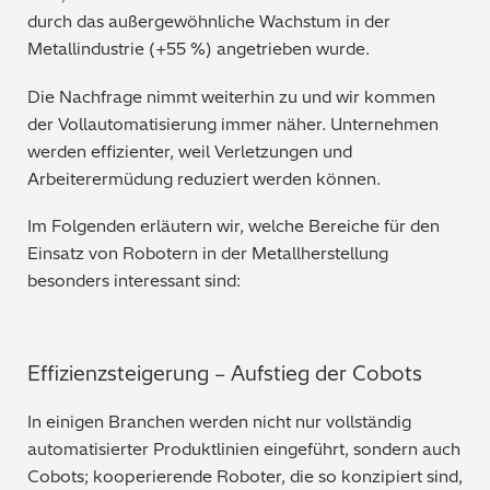
durch das außergewöhnliche Wachstum in der
Bergbau / Mineralien
Metallindustrie (+55 %) angetrieben wurde.
Petrochemie / Kraftstoffe
Die Nachfrage nimmt weiterhin zu und wir kommen
der Vollautomatisierung immer näher. Unternehmen
Regulatorische Anforderungen
werden effizienter, weil Verletzungen und
Arbeiterermüdung reduziert werden können.
Allgemein gebräuchliche Chemikalien
Im Folgenden erläutern wir, welche Bereiche für den
Polymere / Kunststoffe
Einsatz von Robotern in der Metallherstellung
besonders interessant sind:
Lebensmittel
Archäometrie
Effizienzsteigerung – Aufstieg der Cobots
Automobilindustrie
In einigen Branchen werden nicht nur vollständig
automatisierter Produktlinien eingeführt, sondern auch
Cobots; kooperierende Roboter, die so konzipiert sind,