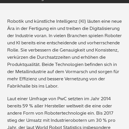
Qualitätssicherung / -kontrolle
Tutorial Videos
Robotik und künstliche Intelligenz (KI) läuten eine neue
Metallproduktion / Gießereien
Ära in der Fertigung ein und treiben die Digitalisierung
der Industrie voran. In vielen Branchen spielen Roboter
Sicherheitsprüfung (PMI)
und KI bereits eine entscheidende und vorherrschende
Rolle. Sie verbessern die Genauigkeit und Konsistenz,
Schrottsortierung / Recycling
verkürzen die Durchsatzzeiten und erhöhen die
Produktqualität. Beide Technologien befinden sich in
Maschinenbau
der Metallindustrie auf dem Vormarsch und sorgen für
mehr Effizienz und bessere Vernetzung von der
Metallveredelung / -galvanisierung / beschichtung
Fabrikhalle bis ins Labor.
Elektronik
Laut einer Umfrage von PwC setzten im Jahr 2014
bereits 59 % aller Hersteller weltweit die eine oder
Edelmetalle / Schmuck
andere Form von Robotertechnologie ein. Bis 2017
stieg der Umsatz mit Industrierobotern um 30 % pro
Umweltanalyse
Jahr, der laut World Robot Statistics insbesondere