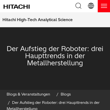
Produkte
English (EN)
Hitachi High-Tech Analytical Science
Deutsch (DE)
Produkte
Warum Hitachi
簡体字 (ZH)
RFA Handgeräte / LIBS Handgeräte
Blog, News & Veranstaltungen
Der Aufstieg der Roboter: drei
日本語 (JP)
Haupttrends in der
RFA Tischgeräte
Blog
Downloads
Metallherstellung
Handgeräte zur Schichtdickenmessung
News
Service
Optische Emissionsspektrometer
Events
Service-Zentren
Kontaktieren Sie uns
Thermische Analysegeräte
Webinare
Produkt Service
Blogs & Veranstaltungen
Blogs
Der Aufstieg der Roboter: drei Haupttrends in der
Anwendungsbereiche
Produkt-Demo
FAQs
Metallherstellung