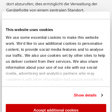
dort abzurufen; dies ermöglicht die Verwaltung der
Geräteflotte von einem zentralen Standort.
Wir beschäftigen uns mit der Frage, ob nicht auch diese
Aufgaben in naher Zukunft von Robotern erledigt
This website uses cookies
werden, wenn sich die Technologie so
We use some essential cookies to make this website
weiterentwickelt.
work. We'd like to use additional cookies to personalise
content, to provide social media features and to analyse
Mit dem Schwerpunkt auf Fertigungsrationalisierung,
our traffic. We also use cookies set by other sites to help
dem Übergang zur Automatisierung und zur Industrie
us deliver content from their services. We also share
4.0 nimmt die Anzahl der Roboter weiter zu – eine
information about your use of our site with our social
Realität, der wir uns alle stellen müssen. Unsere
media, advertising and analytics partners who may
Expertenteams arbeiten zusammen mit unseren
combine it with other information that you’ve provided to
Kunden daran, Analyseleistungen in der neuen Ära der
them or that they’ve collected from your use of their
Metallherstellung freizusetzen.
services. You can find out more about our
cookie
Show details
policy
. Read our full
privacy policy
.
Möchten Sie mit unseren Experten sprechen?
Accept additional cookies