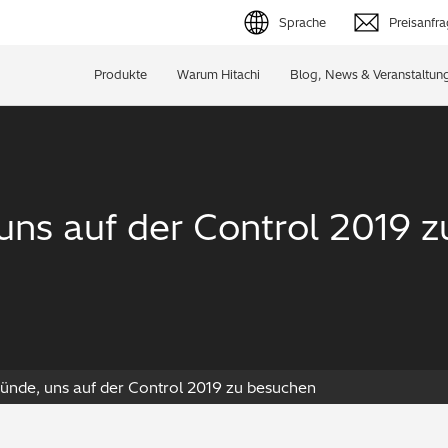
Sprache
Preisanfr
English (EN)
Produkte
Warum Hitachi
Blog, News & Veranstaltun
Deutsch (DE)
简体字 (ZH)
日本語 (JP)
uns auf der Control 2019 
ünde, uns auf der Control 2019 zu besuchen