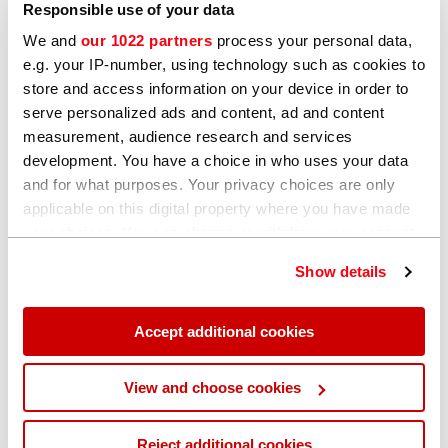
Wir helfen Ihnen bei der Einrichtung und
Responsible use of your data
Inbetriebnahme Ihres neuen Geräts.
We and
our 1022 partners
process your personal data,
Von der Bedienerschulung bis hin zu Empfehlungen
e.g. your IP-number, using technology such as cookies to
zur Gerätepflege – wir stellen sicher, dass Sie vom
store and access information on your device in order to
ersten Tag an die besten Ergebnisse mit Ihrem
serve personalized ads and content, ad and content
Analysegerät erzielen.
measurement, audience research and services
Hohe Verfügbarkeit.
development. You have a choice in who uses your data
Unser Kundendienstteam unterstützt Sie tatkräftig bei
and for what purposes. Your privacy choices are only
applicable on this digital property where you have made
Diagnosen, Reparaturen und Neukalibrierungen.
your choices. You can change or withdraw your consent
Unterstützung bei neuen Anforderungen.
any time from the Cookie Declaration or by clicking on
Wir informieren und beraten Sie über die aktuellsten
Show details
the Privacy trigger icon.
Fortschritte in der Gerätetechnik und neue
Anwendungen.
If you allow, we would also like to:
Accept additional cookies
Collect information about your geographical
location which can be accurate to within several
View and choose cookies
meters
Bitte aktualisieren Sie Ihre Kontaktinformationen, so dass
Identify your device by actively scanning it for
wir Ihnen weiterhin einen erstklassigen Kundendienst
Reject additional cookies