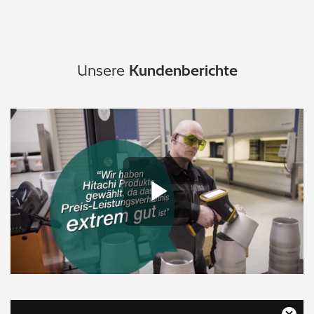
Unsere
Kundenberichte
Play Vide
This