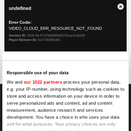
This
undefined
is
Close
a
modal
Error Code:
window.
VIDEO_CLOUD_ERR_RESOURCE_NOT_FOUND
Session ID:
2026-08-07:67b64909e6179cac2cdd106
Player Element ID:
6147763681001
OK
Responsible use of your data
We and
our 1022 partners
process your personal data,
e.g. your IP-number, using technology such as cookies to
store and access information on your device in order to
serve personalized ads and content, ad and content
measurement, audience research and services
development. You have a choice in who uses your data
and for what purposes. Your privacy choices are only