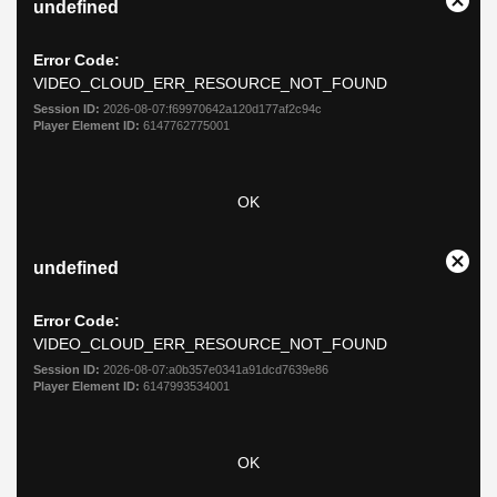
undefined
is
Close
a
modal
Error Code:
window.
VIDEO_CLOUD_ERR_RESOURCE_NOT_FOUND
Session ID:
2026-08-07:f69970642a120d177af2c94c
Player Element ID:
6147762775001
OK
This
undefined
is
Close
a
modal
Error Code:
window.
VIDEO_CLOUD_ERR_RESOURCE_NOT_FOUND
Session ID:
2026-08-07:a0b357e0341a91dcd7639e86
Player Element ID:
6147993534001
OK