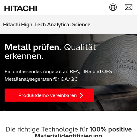
English (EN)
Hitachi High-Tech Analytical Science
Deutsch (DE)
Metall prüfen.
Qualität
簡体字 (ZH)
erkennen.
日本語 (JP)
Ein umfassendes Angebot an RFA, LIBS und OES
Metallanalysegeräten für QA/QC
Produktdemo vereinbaren
Die richtige Technologie für
100% positive
Materialidentifizierung