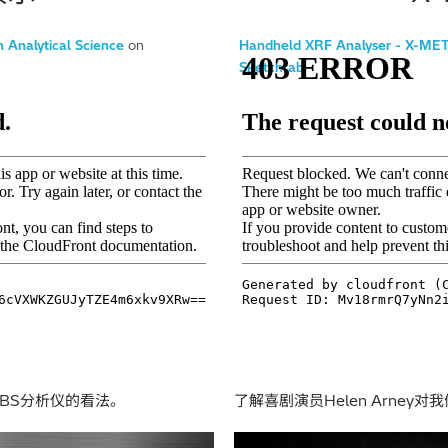
h Analytical Science
on
Handheld XRF Analyser - X-M
Sketchfab
LIBS分析仪的看法。
了解喜剧演员Helen Arney