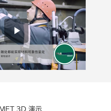
Play Video
-MET 3D 演示