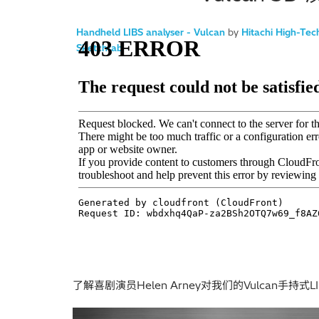
Handheld LIBS analyser - Vulcan
by
Hitachi High-Tec
Sketchfab
了解喜剧演员Helen Arney对我们的Vulcan手持式