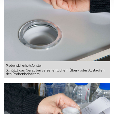
work. We'd like to use additional cookies to personalise
content, to provide social media features and to analyse
our traffic. We also use cookies set by other sites to help
us deliver content from their services. We also share
information about your use of our site with our social
media, advertising and analytics partners who may
combine it with other information that you’ve provided to
them or that they’ve collected from your use of their
services. You can find out more about our
cookie
policy
. Read our full
privacy policy
.
Probensicherheitsfenster
Schützt das Gerät bei versehentlichem Über- oder Auslaufen
des Probenbehälters.