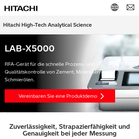
English (EN)
Hitachi High-Tech Analytical Science
Deutsch (DE)
LAB-X5000
簡体字 (ZH)
RFA-Gerät für die schnelle Prozess- und
日本語 (JP)
Qualitätskontrolle von Zement, Mineralien und
Schmierölen.
Vereinbaren Sie eine Produktdemo
Zuverlässigkeit, Strapazierfähigkeit und
Genauigkeit bei jeder Messung